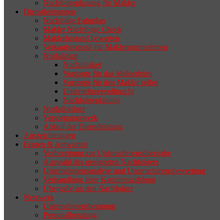
Nachfolgeplanung für Makler
geeigneten Nachfolger findet, droht nicht
Dienstleistungen
selten die Geschäftsaufgabe.
Nachfolge Fahrplan
Makler Nachfolge Check
Maklerbestand bewerten
Verkaufsexposé für Maklerunternehmen
Notfallplan
Notfallpaket
Vorsorge für das Maklerbüro
Vorsorge für den Makler selbst
Unternehmervollmacht
Nachfolgeplanung
Notfallordner
Versorgungswerk
Ablauf der Dienstleistung
Auszeichnungen
Fragen & Antworten
Vorbereitung zur Unternehmensübergabe
Auswahl des geeigneten Nachfolgers
Unternehmensanalyse und Unternehmensbewertung
Verhandlung über Kaufpreiszahlung
Übergabe an den Nachfolger
Netzwerk
Unternehmensberatung
Personalberatung