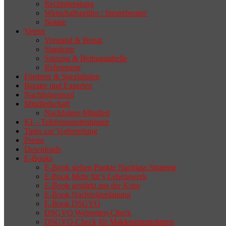
Rechtsberatung
Wirtschaftsprüfer / Steuerberater
Notare
Verein
Vorstand & Beirat
Standorte
Satzung & Beitragstabelle
Referenzen
Förderer & Spezialisten
Berater und Experten
Nachfolgerpool
Mitgliedschaft
Nachfolger-Mitglied
KI – Telefonassistentinnen
Tipps zur Vorbereitung
Presse
Downloads
E-Books
E-Book sieben Punkte Nachlass Strategie
E-Book Mehr für’s Lebenswerk
E-Book gestärkt aus der Krise
E-Book Nachfolgeplanung
E-Book DSGVO
DSGVO Webseiten-Check
DSGVO-Check für Maklerunternehmen