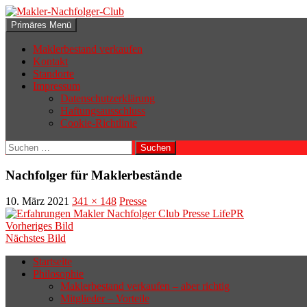
Zum
Inhalt
Suchen
Primäres Menü
springen
Makler-Nachfolger-Club
Maklerbestand verkaufen
Kontakt
Standorte
Impressum
Datenschutzerklärung
Haftungsausschluss
Cookie-Richtlinie
Suchen
nach:
Nachfolger für Maklerbestände
10. März 2021
341 × 148
Presse
Vorheriges Bild
Nächstes Bild
Startseite
Philosophie
Wenn sich der Makler oder Inhaber
Maklerbestand verkaufen – aber richtig
zurückziehen möchte, aber keinen
Mitglieder – Vorteile