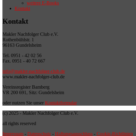
weitere E-Books
Kontakt
Kontakt
Makler Nachfolger Club e.V.
Rothenbühlstr. 1
96163 Gundelsheim
Tel. 0951 - 42 02 56
Fax. 0951 - 40 72 667
info@makler-nachfolger-club.de
www.makler-nachfolger-club.de
Vereinsregister Bamberg
VR 200 691, Sitz: Gundelsheim
oder nutzen Sie unser
Kontaktformular
(c) 2025 - Makler Nachfolger Club e.V.
all rights reserved
Impressum
-
Datenschutz
-
Haftungsausschluss
-
Cookie-Richtlinien