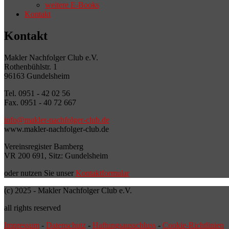
weitere E-Books
Kontakt
Kontakt
Makler Nachfolger Club e.V.
Rothenbühlstr. 1
96163 Gundelsheim
Tel. 0951 - 42 02 56
Fax. 0951 - 40 72 667
info@makler-nachfolger-club.de
www.makler-nachfolger-club.de
Vereinsregister Bamberg
VR 200 691, Sitz: Gundelsheim
oder nutzen Sie unser
Kontaktformular
(c) 2025 - Makler Nachfolger Club e.V.
all rights reserved
Impressum
-
Datenschutz
-
Haftungsausschluss
-
Cookie-Richtlinien