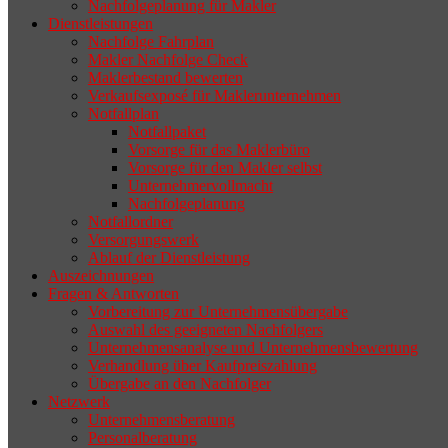
Nachfolgeplanung für Makler
geeigneten Nachfolger findet, droht nicht
Dienstleistungen
selten die Geschäftsaufgabe.
Nachfolge Fahrplan
Makler Nachfolge Check
Maklerbestand bewerten
Verkaufsexposé für Maklerunternehmen
Notfallplan
Notfallpaket
Vorsorge für das Maklerbüro
Vorsorge für den Makler selbst
Unternehmervollmacht
Nachfolgeplanung
Notfallordner
Versorgungswerk
Ablauf der Dienstleistung
Auszeichnungen
Fragen & Antworten
Vorbereitung zur Unternehmensübergabe
Auswahl des geeigneten Nachfolgers
Unternehmensanalyse und Unternehmensbewertung
Verhandlung über Kaufpreiszahlung
Übergabe an den Nachfolger
Netzwerk
Unternehmensberatung
Personalberatung