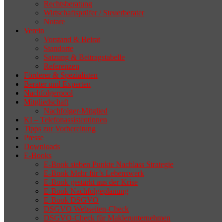
Rechtsberatung
Wirtschaftsprüfer / Steuerberater
Notare
Verein
Vorstand & Beirat
Standorte
Satzung & Beitragstabelle
Referenzen
Förderer & Spezialisten
Berater und Experten
Nachfolgerpool
Mitgliedschaft
Nachfolger-Mitglied
KI – Telefonassistentinnen
Tipps zur Vorbereitung
Presse
Downloads
E-Books
E-Book sieben Punkte Nachlass Strategie
E-Book Mehr für’s Lebenswerk
E-Book gestärkt aus der Krise
E-Book Nachfolgeplanung
E-Book DSGVO
DSGVO Webseiten-Check
DSGVO-Check für Maklerunternehmen