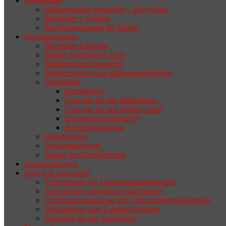
Philosophie
Wenn sich der Makler oder Inhaber
Maklerbestand verkaufen – aber richtig
zurückziehen möchte, aber keinen
Mitglieder – Vorteile
Nachfolgeplanung für Makler
geeigneten Nachfolger findet, droht nicht
Dienstleistungen
selten die Geschäftsaufgabe.
Nachfolge Fahrplan
Makler Nachfolge Check
Maklerbestand bewerten
Verkaufsexposé für Maklerunternehmen
Notfallplan
Notfallpaket
Vorsorge für das Maklerbüro
Vorsorge für den Makler selbst
Unternehmervollmacht
Nachfolgeplanung
Notfallordner
Versorgungswerk
Ablauf der Dienstleistung
Auszeichnungen
Fragen & Antworten
Vorbereitung zur Unternehmensübergabe
Auswahl des geeigneten Nachfolgers
Unternehmensanalyse und Unternehmensbewertung
Verhandlung über Kaufpreiszahlung
Übergabe an den Nachfolger