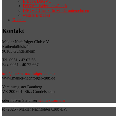
E-Book DSGVO
DSGVO Webseiten-Check
DSGVO-Check für Maklerunternehmen
weitere E-Books
Kontakt
Kontakt
Makler Nachfolger Club e.V.
Rothenbühlstr. 1
96163 Gundelsheim
Tel. 0951 - 42 02 56
Fax. 0951 - 40 72 667
info@makler-nachfolger-club.de
www.makler-nachfolger-club.de
Vereinsregister Bamberg
VR 200 691, Sitz: Gundelsheim
oder nutzen Sie unser
Kontaktformular
(c) 2025 - Makler Nachfolger Club e.V.