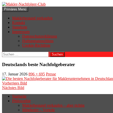
Zum
Inhalt
Suchen
Primäres Menü
springen
Makler-Nachfolger-Club
Maklerbestand verkaufen
Kontakt
Standorte
Impressum
Datenschutzerklärung
Haftungsausschluss
Cookie-Richtlinie
Suchen
nach:
Deutsclands beste Nachfolgeberater
17. Januar 2026
896 × 695
Presse
Vorheriges Bild
Nächstes Bild
Startseite
Philosophie
Wenn sich der Makler oder Inhaber
Maklerbestand verkaufen – aber richtig
zurückziehen möchte, aber keinen
Mitglieder – Vorteile