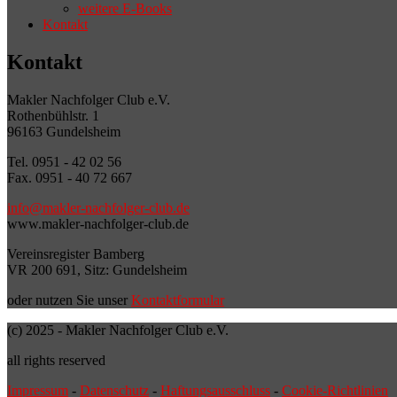
weitere E-Books
Kontakt
Kontakt
Makler Nachfolger Club e.V.
Rothenbühlstr. 1
96163 Gundelsheim
Tel. 0951 - 42 02 56
Fax. 0951 - 40 72 667
info@makler-nachfolger-club.de
www.makler-nachfolger-club.de
Vereinsregister Bamberg
VR 200 691, Sitz: Gundelsheim
oder nutzen Sie unser
Kontaktformular
(c) 2025 - Makler Nachfolger Club e.V.
all rights reserved
Impressum
-
Datenschutz
-
Haftungsausschluss
-
Cookie-Richtlinien