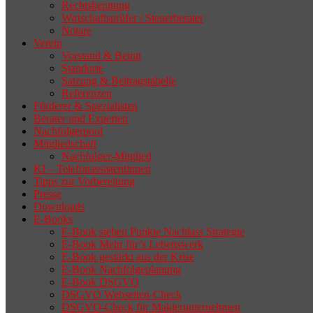
Rechtsberatung
Wirtschaftsprüfer / Steuerberater
Notare
Verein
Vorstand & Beirat
Standorte
Satzung & Beitragstabelle
Referenzen
Förderer & Spezialisten
Berater und Experten
Nachfolgerpool
Mitgliedschaft
Nachfolger-Mitglied
KI – Telefonassistentinnen
Tipps zur Vorbereitung
Presse
Downloads
E-Books
E-Book sieben Punkte Nachlass Strategie
E-Book Mehr für’s Lebenswerk
E-Book gestärkt aus der Krise
E-Book Nachfolgeplanung
E-Book DSGVO
DSGVO Webseiten-Check
DSGVO-Check für Maklerunternehmen