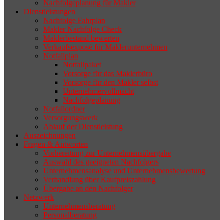
Nachfolgeplanung für Makler
geeigneten Nachfolger findet, droht nicht
Dienstleistungen
selten die Geschäftsaufgabe.
Nachfolge Fahrplan
Makler Nachfolge Check
Maklerbestand bewerten
Verkaufsexposé für Maklerunternehmen
Notfallplan
Notfallpaket
Vorsorge für das Maklerbüro
Vorsorge für den Makler selbst
Unternehmervollmacht
Nachfolgeplanung
Notfallordner
Versorgungswerk
Ablauf der Dienstleistung
Auszeichnungen
Fragen & Antworten
Vorbereitung zur Unternehmensübergabe
Auswahl des geeigneten Nachfolgers
Unternehmensanalyse und Unternehmensbewertung
Verhandlung über Kaufpreiszahlung
Übergabe an den Nachfolger
Netzwerk
Unternehmensberatung
Personalberatung