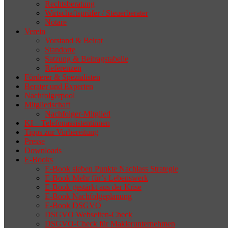
Rechtsberatung
Wirtschaftsprüfer / Steuerberater
Notare
Verein
Vorstand & Beirat
Standorte
Satzung & Beitragstabelle
Referenzen
Förderer & Spezialisten
Berater und Experten
Nachfolgerpool
Mitgliedschaft
Nachfolger-Mitglied
KI – Telefonassistentinnen
Tipps zur Vorbereitung
Presse
Downloads
E-Books
E-Book sieben Punkte Nachlass Strategie
E-Book Mehr für’s Lebenswerk
E-Book gestärkt aus der Krise
E-Book Nachfolgeplanung
E-Book DSGVO
DSGVO Webseiten-Check
DSGVO-Check für Maklerunternehmen