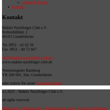
weitere E-Books
Kontakt
Kontakt
Makler Nachfolger Club e.V.
Rothenbühlstr. 1
96163 Gundelsheim
Tel. 0951 - 42 02 56
Fax. 0951 - 40 72 667
info@makler-nachfolger-club.de
www.makler-nachfolger-club.de
Vereinsregister Bamberg
VR 200 691, Sitz: Gundelsheim
oder nutzen Sie unser
Kontaktformular
(c) 2025 - Makler Nachfolger Club e.V.
all rights reserved
Impressum
-
Datenschutz
-
Haftungsausschluss
-
Cookie-Richtlinien