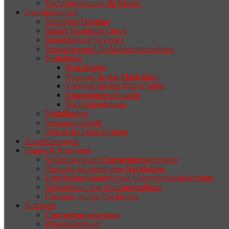
Nachfolgeplanung für Makler
geeigneten Nachfolger findet, droht nicht
Dienstleistungen
selten die Geschäftsaufgabe.
Nachfolge Fahrplan
Makler Nachfolge Check
Maklerbestand bewerten
Verkaufsexposé für Maklerunternehmen
Notfallplan
Notfallpaket
Vorsorge für das Maklerbüro
Vorsorge für den Makler selbst
Unternehmervollmacht
Nachfolgeplanung
Notfallordner
Versorgungswerk
Ablauf der Dienstleistung
Auszeichnungen
Fragen & Antworten
Vorbereitung zur Unternehmensübergabe
Auswahl des geeigneten Nachfolgers
Unternehmensanalyse und Unternehmensbewertung
Verhandlung über Kaufpreiszahlung
Übergabe an den Nachfolger
Netzwerk
Unternehmensberatung
Personalberatung