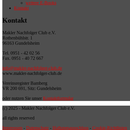
weitere E-Books
Kontakt
Kontakt
Makler Nachfolger Club e.V.
Rothenbühlstr. 1
96163 Gundelsheim
Tel. 0951 - 42 02 56
Fax. 0951 - 40 72 667
info@makler-nachfolger-club.de
www.makler-nachfolger-club.de
Vereinsregister Bamberg
VR 200 691, Sitz: Gundelsheim
oder nutzen Sie unser
Kontaktformular
(c) 2025 - Makler Nachfolger Club e.V.
all rights reserved
Impressum
-
Datenschutz
-
Haftungsausschluss
-
Cookie-Richtlinien