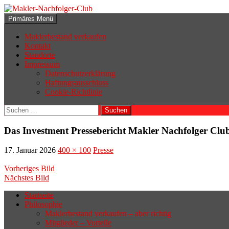
Zum
Inhalt
Suchen
Primäres Menü
springen
Makler-Nachfolger-Club
Maklerbestand verkaufen
Kontakt
Standorte
Impressum
Datenschutzerklärung
Haftungsausschluss
Cookie-Richtlinie
Suchen
nach:
Das Investment Pressebericht Makler Nachfolger Clu
17. Januar 2026
400 × 100
Presse
Vorheriges Bild
Nächstes Bild
Startseite
Philosophie
Wenn sich der Makler oder Inhaber
Maklerbestand verkaufen – aber richtig
zurückziehen möchte, aber keinen
Mitglieder – Vorteile