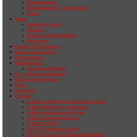
Rechtsberatung
Wirtschaftsprüfer / Steuerberater
Notare
Verein
Vorstand & Beirat
Standorte
Satzung & Beitragstabelle
Referenzen
Förderer & Spezialisten
Berater und Experten
Nachfolgerpool
Mitgliedschaft
Nachfolger-Mitglied
KI – Telefonassistentinnen
Tipps zur Vorbereitung
Presse
Downloads
E-Books
E-Book sieben Punkte Nachlass Strategie
E-Book Mehr für’s Lebenswerk
E-Book gestärkt aus der Krise
E-Book Nachfolgeplanung
E-Book DSGVO
DSGVO Webseiten-Check
DSGVO-Check für Maklerunternehmen