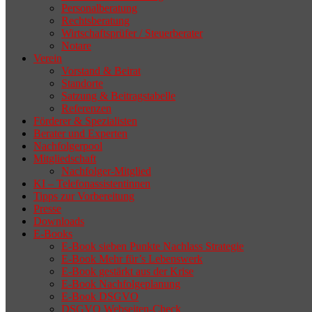
Personalberatung
Rechtsberatung
Wirtschaftsprüfer / Steuerberater
Notare
Verein
Vorstand & Beirat
Standorte
Satzung & Beitragstabelle
Referenzen
Förderer & Spezialisten
Berater und Experten
Nachfolgerpool
Mitgliedschaft
Nachfolger-Mitglied
KI – Telefonassistentinnen
Tipps zur Vorbereitung
Presse
Downloads
E-Books
E-Book sieben Punkte Nachlass Strategie
E-Book Mehr für’s Lebenswerk
E-Book gestärkt aus der Krise
E-Book Nachfolgeplanung
E-Book DSGVO
DSGVO Webseiten-Check