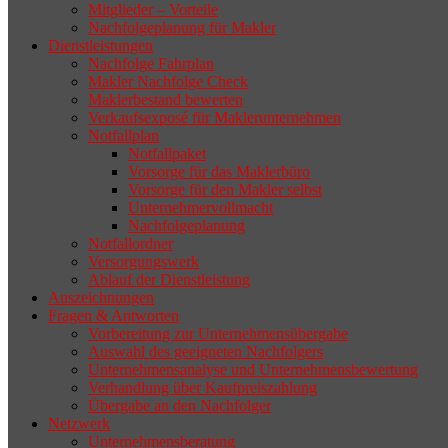
zurückziehen möchte, aber keinen
Mitglieder – Vorteile
Nachfolgeplanung für Makler
geeigneten Nachfolger findet, droht nicht
Dienstleistungen
selten die Geschäftsaufgabe.
Nachfolge Fahrplan
Makler Nachfolge Check
Maklerbestand bewerten
Verkaufsexposé für Maklerunternehmen
Notfallplan
Notfallpaket
Vorsorge für das Maklerbüro
Vorsorge für den Makler selbst
Unternehmervollmacht
Nachfolgeplanung
Notfallordner
Versorgungswerk
Ablauf der Dienstleistung
Auszeichnungen
Fragen & Antworten
Vorbereitung zur Unternehmensübergabe
Auswahl des geeigneten Nachfolgers
Unternehmensanalyse und Unternehmensbewertung
Verhandlung über Kaufpreiszahlung
Übergabe an den Nachfolger
Netzwerk
Unternehmensberatung