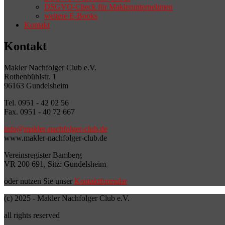
DSGVO-Check für Maklerunternehmen
weitere E-Books
Kontakt
Kontakt
Makler Nachfolger Club e.V.
Rothenbühlstr. 1
96163 Gundelsheim
Tel. 0951 - 42 02 56
Fax. 0951 - 40 72 667
info@makler-nachfolger-club.de
www.makler-nachfolger-club.de
Vereinsregister Bamberg
VR 200 691, Sitz: Gundelsheim
oder nutzen Sie unser
Kontaktformular
(c) 2025 - Makler Nachfolger Club e.V.
all rights reserved