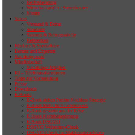
Rechtsberatung
Wirtschaftsprüfer / Steuerberater
Notare
Verein
Vorstand & Beirat
Standorte
Satzung & Beitragstabelle
Referenzen
Förderer & Spezialisten
Berater und Experten
Nachfolgerpool
Mitgliedschaft
Nachfolger-Mitglied
KI – Telefonassistentinnen
Tipps zur Vorbereitung
Presse
Downloads
E-Books
E-Book sieben Punkte Nachlass Strategie
E-Book Mehr für’s Lebenswerk
E-Book gestärkt aus der Krise
E-Book Nachfolgeplanung
E-Book DSGVO
DSGVO Webseiten-Check
DSGVO-Check für Maklerunternehmen