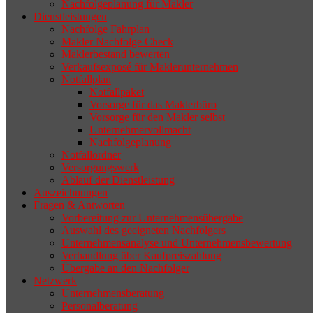
Nachfolgeplanung für Makler
geeigneten Nachfolger findet, droht nicht
Dienstleistungen
selten die Geschäftsaufgabe.
Nachfolge Fahrplan
Makler Nachfolge Check
Maklerbestand bewerten
Verkaufsexposé für Maklerunternehmen
Notfallplan
Notfallpaket
Vorsorge für das Maklerbüro
Vorsorge für den Makler selbst
Unternehmervollmacht
Nachfolgeplanung
Notfallordner
Versorgungswerk
Ablauf der Dienstleistung
Auszeichnungen
Fragen & Antworten
Vorbereitung zur Unternehmensübergabe
Auswahl des geeigneten Nachfolgers
Unternehmensanalyse und Unternehmensbewertung
Verhandlung über Kaufpreiszahlung
Übergabe an den Nachfolger
Netzwerk
Unternehmensberatung
Personalberatung