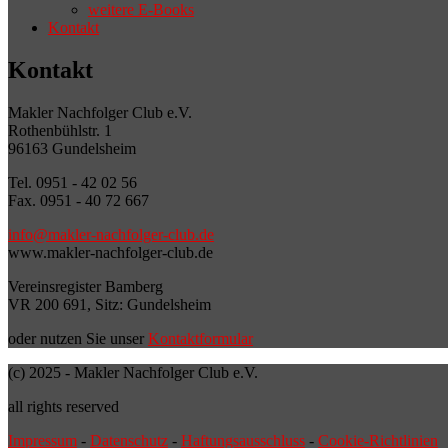
weitere E-Books
Kontakt
Kontakt
Makler Nachfolger Club e.V.
Rothenbühlstr. 1
96163 Gundelsheim
Tel. 0951 - 42 02 56
Fax. 0951 - 40 72 667
info@makler-nachfolger-club.de
www.makler-nachfolger-club.de
Vereinsregister Bamberg
VR 200 691, Sitz: Gundelsheim
oder nutzen Sie unser
Kontaktformular
(c) 2025 - Makler Nachfolger Club e.V.
all rights reserved
Impressum
-
Datenschutz
-
Haftungsausschluss
-
Cookie-Richtlinien