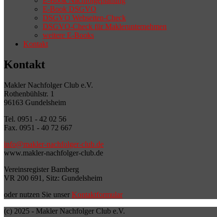
E-Book Nachfolgeplanung
E-Book DSGVO
DSGVO Webseiten-Check
DSGVO-Check für Maklerunternehmen
weitere E-Books
Kontakt
Kontakt
Makler Nachfolger Club e.V.
Rothenbühlstr. 1
96163 Gundelsheim
Tel. 0951 - 42 02 56
Fax. 0951 - 40 72 667
info@makler-nachfolger-club.de
www.makler-nachfolger-club.de
Vereinsregister Bamberg
VR 200 691, Sitz: Gundelsheim
oder nutzen Sie unser
Kontaktformular
(c) 2025 - Makler Nachfolger Club e.V.