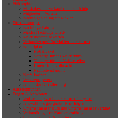
Philosophie
Wenn sich der Makler oder Inhaber
Maklerbestand verkaufen – aber richtig
zurückziehen möchte, aber keinen
Mitglieder – Vorteile
Nachfolgeplanung für Makler
geeigneten Nachfolger findet, droht nicht
Dienstleistungen
selten die Geschäftsaufgabe.
Nachfolge Fahrplan
Makler Nachfolge Check
Maklerbestand bewerten
Verkaufsexposé für Maklerunternehmen
Notfallplan
Notfallpaket
Vorsorge für das Maklerbüro
Vorsorge für den Makler selbst
Unternehmervollmacht
Nachfolgeplanung
Notfallordner
Versorgungswerk
Ablauf der Dienstleistung
Auszeichnungen
Fragen & Antworten
Vorbereitung zur Unternehmensübergabe
Auswahl des geeigneten Nachfolgers
Unternehmensanalyse und Unternehmensbewertung
Verhandlung über Kaufpreiszahlung
Übergabe an den Nachfolger