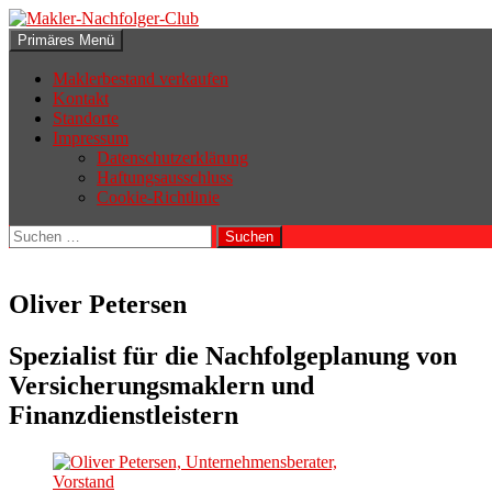
Zum
Inhalt
Suchen
Primäres Menü
springen
Makler-Nachfolger-Club
Maklerbestand verkaufen
Kontakt
Standorte
Impressum
Datenschutzerklärung
Haftungsausschluss
Cookie-Richtlinie
Suchen
nach:
Oliver Petersen
Spezialist für die Nachfolgeplanung von
Versicherungsmaklern und
Finanzdienstleistern