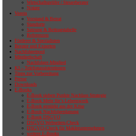
Wirtschaftsprüfer / Steuerberater
Notare
Verein
Vorstand & Beirat
Standorte
Satzung & Beitragstabelle
Referenzen
Förderer & Spezialisten
Berater und Experten
Nachfolgerpool
Mitgliedschaft
Nachfolger-Mitglied
KI – Telefonassistentinnen
Tipps zur Vorbereitung
Presse
Downloads
E-Books
E-Book sieben Punkte Nachlass Strategie
E-Book Mehr für’s Lebenswerk
E-Book gestärkt aus der Krise
E-Book Nachfolgeplanung
E-Book DSGVO
DSGVO Webseiten-Check
DSGVO-Check für Maklerunternehmen
weitere E-Books