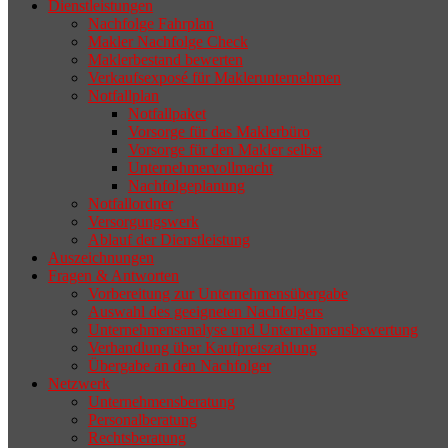
Dienstleistungen
selten die Geschäftsaufgabe.
Nachfolge Fahrplan
Makler Nachfolge Check
Maklerbestand bewerten
Verkaufsexposé für Maklerunternehmen
Notfallplan
Notfallpaket
Vorsorge für das Maklerbüro
Vorsorge für den Makler selbst
Unternehmervollmacht
Nachfolgeplanung
Notfallordner
Versorgungswerk
Ablauf der Dienstleistung
Auszeichnungen
Fragen & Antworten
Vorbereitung zur Unternehmensübergabe
Auswahl des geeigneten Nachfolgers
Unternehmensanalyse und Unternehmensbewertung
Verhandlung über Kaufpreiszahlung
Übergabe an den Nachfolger
Netzwerk
Unternehmensberatung
Personalberatung
Rechtsberatung