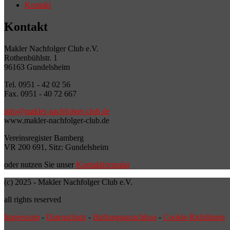
Kontakt
Kontakt
Makler Nachfolger Club e.V.
Rothenbühlstr. 1
96163 Gundelsheim
Tel. 0951 - 42 02 56
Fax. 0951 - 40 72 667
info@makler-nachfolger-club.de
www.makler-nachfolger-club.de
Vereinsregister Bamberg
VR 200 691, Sitz: Gundelsheim
oder nutzen Sie unser
Kontaktformular
(c) 2025 - Makler Nachfolger Club e.V.
all rights reserved
Impressum
-
Datenschutz
-
Haftungsausschluss
-
Cookie-Richtlinien