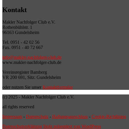
Kontakt
Makler Nachfolger Club e.V.
Rothenbühlstr. 1
96163 Gundelsheim
Tel. 0951 - 42 02 56
Fax. 0951 - 40 72 667
info@makler-nachfolger-club.de
www.makler-nachfolger-club.de
Vereinsregister Bamberg
VR 200 691, Sitz: Gundelsheim
oder nutzen Sie unser
Kontaktformular
(c) 2025 - Makler Nachfolger Club e.V.
all rights reserved
Impressum
-
Datenschutz
-
Haftungsausschluss
-
Cookie-Richtlinien
Datenschutzerklärung
Stolz präsentiert von WordPress