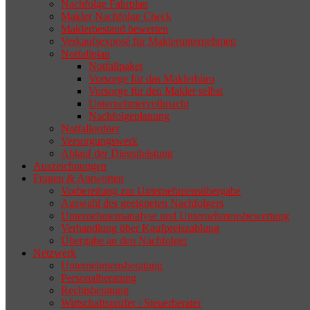
selten die Geschäftsaufgabe.
Nachfolge Fahrplan
Makler Nachfolge Check
Maklerbestand bewerten
Verkaufsexposé für Maklerunternehmen
Notfallplan
Notfallpaket
Vorsorge für das Maklerbüro
Vorsorge für den Makler selbst
Unternehmervollmacht
Nachfolgeplanung
Notfallordner
Versorgungswerk
Ablauf der Dienstleistung
Auszeichnungen
Fragen & Antworten
Vorbereitung zur Unternehmensübergabe
Auswahl des geeigneten Nachfolgers
Unternehmensanalyse und Unternehmensbewertung
Verhandlung über Kaufpreiszahlung
Übergabe an den Nachfolger
Netzwerk
Unternehmensberatung
Personalberatung
Rechtsberatung
Wirtschaftsprüfer / Steuerberater