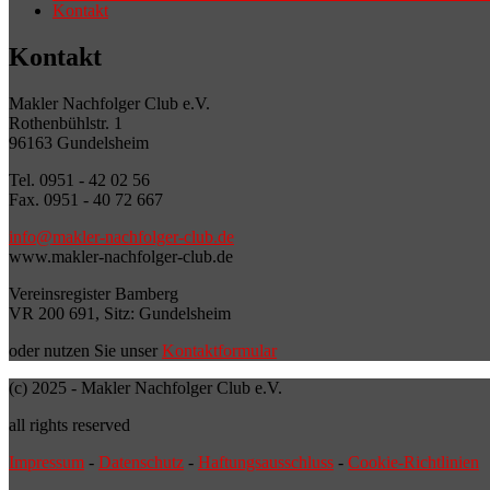
Kontakt
Kontakt
Makler Nachfolger Club e.V.
Rothenbühlstr. 1
96163 Gundelsheim
Tel. 0951 - 42 02 56
Fax. 0951 - 40 72 667
info@makler-nachfolger-club.de
www.makler-nachfolger-club.de
Vereinsregister Bamberg
VR 200 691, Sitz: Gundelsheim
oder nutzen Sie unser
Kontaktformular
(c) 2025 - Makler Nachfolger Club e.V.
all rights reserved
Impressum
-
Datenschutz
-
Haftungsausschluss
-
Cookie-Richtlinien