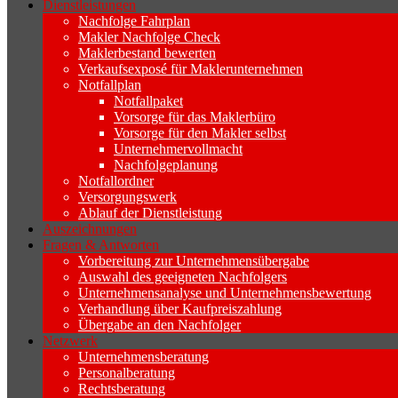
Dienstleistungen
Nachfolge Fahrplan
Makler Nachfolge Check
Maklerbestand bewerten
Verkaufsexposé für Maklerunternehmen
Notfallplan
Notfallpaket
Vorsorge für das Maklerbüro
Vorsorge für den Makler selbst
Unternehmervollmacht
Nachfolgeplanung
Notfallordner
Versorgungswerk
Ablauf der Dienstleistung
Auszeichnungen
Fragen & Antworten
Vorbereitung zur Unternehmensübergabe
Auswahl des geeigneten Nachfolgers
Unternehmensanalyse und Unternehmensbewertung
Verhandlung über Kaufpreiszahlung
Übergabe an den Nachfolger
Netzwerk
Unternehmensberatung
Personalberatung
Rechtsberatung