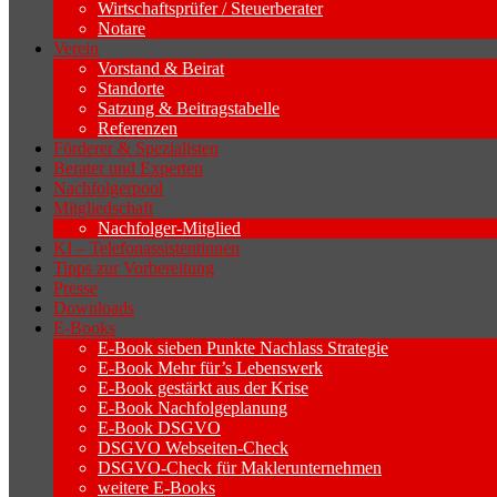
Wirtschaftsprüfer / Steuerberater
Notare
Verein
Vorstand & Beirat
Standorte
Satzung & Beitragstabelle
Referenzen
Förderer & Spezialisten
Berater und Experten
Nachfolgerpool
Mitgliedschaft
Nachfolger-Mitglied
KI – Telefonassistentinnen
Tipps zur Vorbereitung
Presse
Downloads
E-Books
E-Book sieben Punkte Nachlass Strategie
E-Book Mehr für’s Lebenswerk
E-Book gestärkt aus der Krise
E-Book Nachfolgeplanung
E-Book DSGVO
DSGVO Webseiten-Check
DSGVO-Check für Maklerunternehmen
weitere E-Books