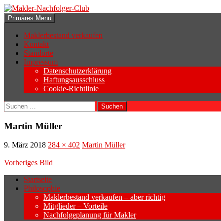
Zum
Inhalt
Suchen
Primäres Menü
springen
Makler-Nachfolger-Club
Maklerbestand verkaufen
Kontakt
Standorte
Impressum
Datenschutzerklärung
Haftungsausschluss
Cookie-Richtlinie
Suchen
nach:
Martin Müller
9. März 2018
284 × 402
Martin Müller
Vorheriges Bild
Startseite
Philosophie
Wenn sich der Makler oder Inhaber zurück
Maklerbestand verkaufen – aber richtig
Geschäftsaufgabe.
Mitglieder – Vorteile
Nachfolgeplanung für Makler