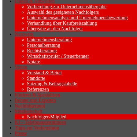
Fragen & Antworten
Vorbereitung zur Unternehmensübergabe
Auswahl des geeigneten Nachfolgers
Unternehmensanalyse und Unternehmensbewertung
Verhandlung über Kaufpreiszahlung
Übergabe an den Nachfolger
Netzwerk
Unternehmensberatung
Personalberatung
Rechtsberatung
Wirtschaftsprüfer / Steuerberater
Notare
Verein
Vorstand & Beirat
Standorte
Satzung & Beitragstabelle
Referenzen
Förderer & Spezialisten
Berater und Experten
Nachfolgerpool
Mitgliedschaft
Nachfolger-Mitglied
KI – Telefonassistentinnen
Tipps zur Vorbereitung
Presse