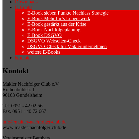
Downloads
E-Books
E-Book sieben Punkte Nachlass Strategie
E-Book Mehr für’s Lebenswerk
E-Book gestärkt aus der Krise
E-Book Nachfolgeplanung
E-Book DSGVO
DSGVO Webseiten-Check
DSGVO-Check für Maklerunternehmen
weitere E-Books
Kontakt
Kontakt
Makler Nachfolger Club e.V.
Rothenbühlstr. 1
96163 Gundelsheim
Tel. 0951 - 42 02 56
Fax. 0951 - 40 72 667
info@makler-nachfolger-club.de
www.makler-nachfolger-club.de
Vereinsregister Bamberg