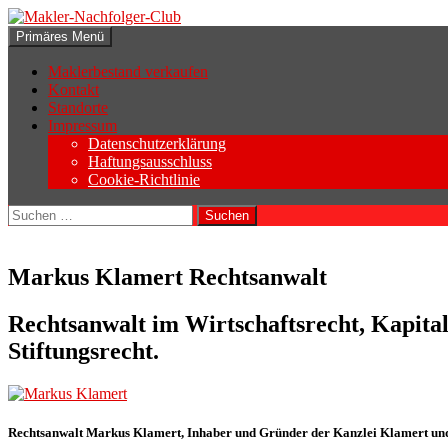
Zum
Inhalt
Suchen
Primäres Menü
springen
Makler-Nachfolger-Club
Maklerbestand verkaufen
Kontakt
Standorte
Impressum
Datenschutzerklärung
Haftungsausschluss
Cookie-Richtlinie
Suchen
nach:
Markus Klamert Rechtsanwalt
Rechtsanwalt im Wirtschaftsrecht, Kapital
Stiftungsrecht.
Rechtsanwalt Markus Klamert, Inhaber und Gründer der Kanzlei Klamert un