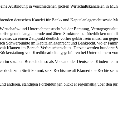
eine Ausbildung in verschiedenen großen Wirtschaftskanzleien in Mü
führenden deutschen Kanzlei für Bank- und Kapitalanlagerecht sowie Mas
irtschafts- und Unternehmensrecht bei der Beratung, Vertragsgestaltun
ertise gerade langdauernde und ältere Strukturen zu überblicken und 
rweise, zu einem Zeitpunkt deutlich vorher geklärt sein muss, um gegen 
uch Schwerpunkte im Kapitalanlagenrecht und Bankrecht, wo er Family 
nwalt Klamert im Bereich Verbraucherschutz. Derzeit werden hunderte
Rückerstattung von Kreditbearbeitungsgebühren bei Unternehmern von
ch im sozialen Bereich ein so als Vorstand der Deutschen Kinderrheuma
es doch zum Streit kommt, setzt Rechtsanwalt Klamert die Rechte sei
 anderen, ständigen Fortbildungen blickt er regelmäßig über den juris