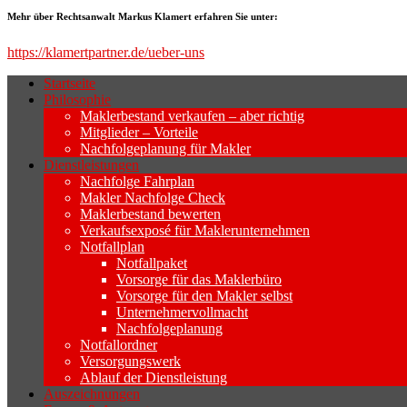
Mehr über Rechtsanwalt Markus Klamert erfahren Sie unter:
https://klamertpartner.de/ueber-uns
Startseite
Philosophie
Wenn sich der Makler oder Inhaber zurück
Maklerbestand verkaufen – aber richtig
Geschäftsaufgabe.
Mitglieder – Vorteile
Nachfolgeplanung für Makler
Dienstleistungen
Nachfolge Fahrplan
Makler Nachfolge Check
Maklerbestand bewerten
Verkaufsexposé für Maklerunternehmen
Notfallplan
Notfallpaket
Vorsorge für das Maklerbüro
Vorsorge für den Makler selbst
Unternehmervollmacht
Nachfolgeplanung
Notfallordner
Versorgungswerk
Ablauf der Dienstleistung
Auszeichnungen