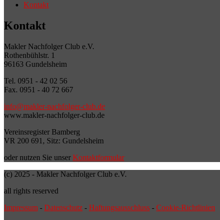
Kontakt
Kontakt
Makler Nachfolger Club e.V.
Rothenbühlstr. 1
96163 Gundelsheim
Tel. 0951 - 42 02 56
Fax. 0951 - 40 72 667
info@makler-nachfolger-club.de
www.makler-nachfolger-club.de
Vereinsregister Bamberg
VR 200 691, Sitz: Gundelsheim
oder nutzen Sie unser
Kontaktformular
(c) 2025 - Makler Nachfolger Club e.V.
all rights reserved
Impressum
-
Datenschutz
-
Haftungsausschluss
-
Cookie-Richtlinien