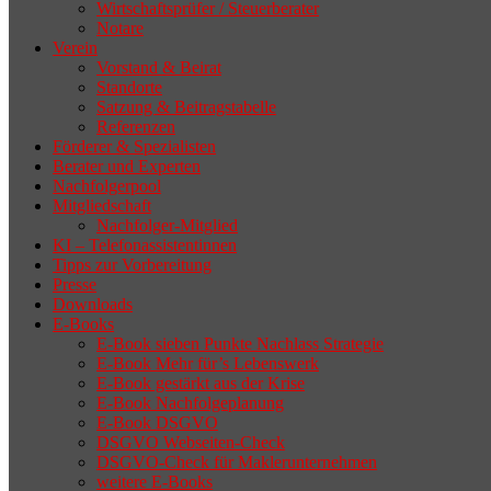
Wirtschaftsprüfer / Steuerberater
Notare
Verein
Vorstand & Beirat
Standorte
Satzung & Beitragstabelle
Referenzen
Förderer & Spezialisten
Berater und Experten
Nachfolgerpool
Mitgliedschaft
Nachfolger-Mitglied
KI – Telefonassistentinnen
Tipps zur Vorbereitung
Presse
Downloads
E-Books
E-Book sieben Punkte Nachlass Strategie
E-Book Mehr für’s Lebenswerk
E-Book gestärkt aus der Krise
E-Book Nachfolgeplanung
E-Book DSGVO
DSGVO Webseiten-Check
DSGVO-Check für Maklerunternehmen
weitere E-Books