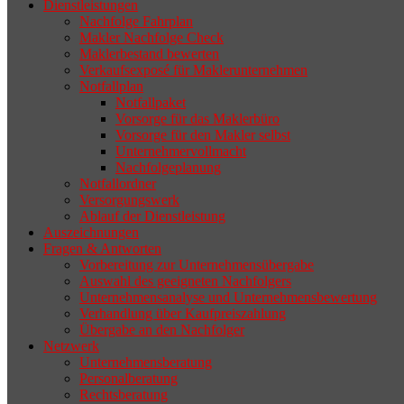
Dienstleistungen
selten die Geschäftsaufgabe.
Nachfolge Fahrplan
Makler Nachfolge Check
Maklerbestand bewerten
Verkaufsexposé für Maklerunternehmen
Notfallplan
Notfallpaket
Vorsorge für das Maklerbüro
Vorsorge für den Makler selbst
Unternehmervollmacht
Nachfolgeplanung
Notfallordner
Versorgungswerk
Ablauf der Dienstleistung
Auszeichnungen
Fragen & Antworten
Vorbereitung zur Unternehmensübergabe
Auswahl des geeigneten Nachfolgers
Unternehmensanalyse und Unternehmensbewertung
Verhandlung über Kaufpreiszahlung
Übergabe an den Nachfolger
Netzwerk
Unternehmensberatung
Personalberatung
Rechtsberatung