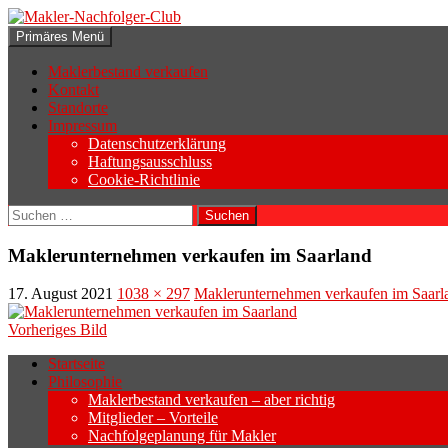
Zum
Inhalt
Suchen
Primäres Menü
springen
Makler-Nachfolger-Club
Maklerbestand verkaufen
Kontakt
Standorte
Impressum
Datenschutzerklärung
Haftungsausschluss
Cookie-Richtlinie
Suchen
nach:
Maklerunternehmen verkaufen im Saarland
17. August 2021
1038 × 297
Maklerunternehmen verkaufen im Saarl
Vorheriges Bild
Startseite
Philosophie
Wenn sich der Makler oder Inhaber zurück
Maklerbestand verkaufen – aber richtig
Geschäftsaufgabe.
Mitglieder – Vorteile
Nachfolgeplanung für Makler