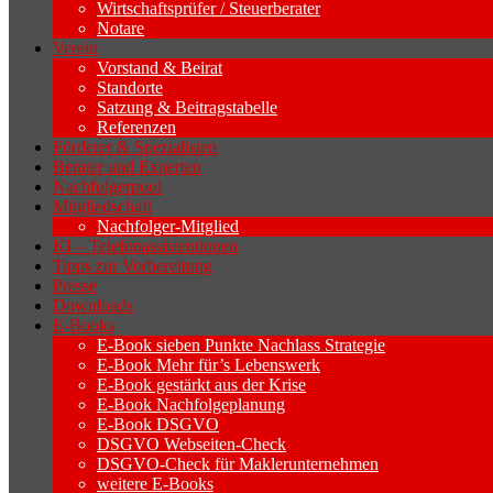
Wirtschaftsprüfer / Steuerberater
Notare
Verein
Vorstand & Beirat
Standorte
Satzung & Beitragstabelle
Referenzen
Förderer & Spezialisten
Berater und Experten
Nachfolgerpool
Mitgliedschaft
Nachfolger-Mitglied
KI – Telefonassistentinnen
Tipps zur Vorbereitung
Presse
Downloads
E-Books
E-Book sieben Punkte Nachlass Strategie
E-Book Mehr für’s Lebenswerk
E-Book gestärkt aus der Krise
E-Book Nachfolgeplanung
E-Book DSGVO
DSGVO Webseiten-Check
DSGVO-Check für Maklerunternehmen
weitere E-Books