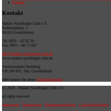
Kontakt
Kontakt
Makler Nachfolger Club e.V.
Rothenbühlstr. 1
96163 Gundelsheim
Tel. 0951 - 42 02 56
Fax. 0951 - 40 72 667
info@makler-nachfolger-club.de
www.makler-nachfolger-club.de
Vereinsregister Bamberg
VR 200 691, Sitz: Gundelsheim
oder nutzen Sie unser
Kontaktformular
(c) 2025 - Makler Nachfolger Club e.V.
all rights reserved
Impressum
-
Datenschutz
-
Haftungsausschluss
-
Cookie-Richtlinien