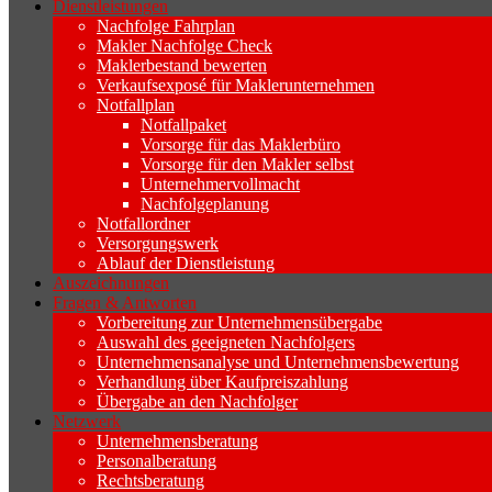
Dienstleistungen
Nachfolge Fahrplan
Makler Nachfolge Check
Maklerbestand bewerten
Verkaufsexposé für Maklerunternehmen
Notfallplan
Notfallpaket
Vorsorge für das Maklerbüro
Vorsorge für den Makler selbst
Unternehmervollmacht
Nachfolgeplanung
Notfallordner
Versorgungswerk
Ablauf der Dienstleistung
Auszeichnungen
Fragen & Antworten
Vorbereitung zur Unternehmensübergabe
Auswahl des geeigneten Nachfolgers
Unternehmensanalyse und Unternehmensbewertung
Verhandlung über Kaufpreiszahlung
Übergabe an den Nachfolger
Netzwerk
Unternehmensberatung
Personalberatung
Rechtsberatung