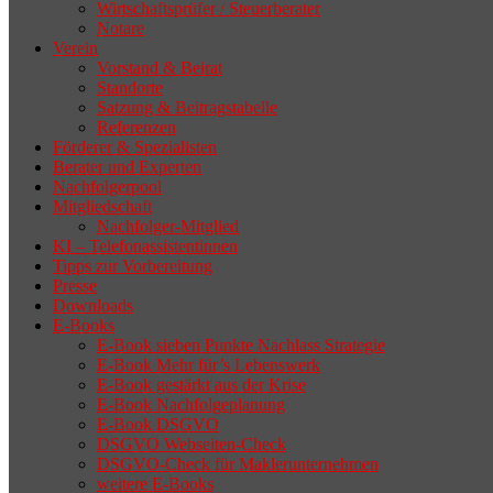
Wirtschaftsprüfer / Steuerberater
Notare
Verein
Vorstand & Beirat
Standorte
Satzung & Beitragstabelle
Referenzen
Förderer & Spezialisten
Berater und Experten
Nachfolgerpool
Mitgliedschaft
Nachfolger-Mitglied
KI – Telefonassistentinnen
Tipps zur Vorbereitung
Presse
Downloads
E-Books
E-Book sieben Punkte Nachlass Strategie
E-Book Mehr für’s Lebenswerk
E-Book gestärkt aus der Krise
E-Book Nachfolgeplanung
E-Book DSGVO
DSGVO Webseiten-Check
DSGVO-Check für Maklerunternehmen
weitere E-Books