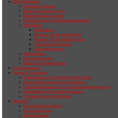
Dienstleistungen
selten die Geschäftsaufgabe.
Nachfolge Fahrplan
Makler Nachfolge Check
Maklerbestand bewerten
Verkaufsexposé für Maklerunternehmen
Notfallplan
Notfallpaket
Vorsorge für das Maklerbüro
Vorsorge für den Makler selbst
Unternehmervollmacht
Nachfolgeplanung
Notfallordner
Versorgungswerk
Ablauf der Dienstleistung
Auszeichnungen
Fragen & Antworten
Vorbereitung zur Unternehmensübergabe
Auswahl des geeigneten Nachfolgers
Unternehmensanalyse und Unternehmensbewertung
Verhandlung über Kaufpreiszahlung
Übergabe an den Nachfolger
Netzwerk
Unternehmensberatung
Personalberatung
Rechtsberatung