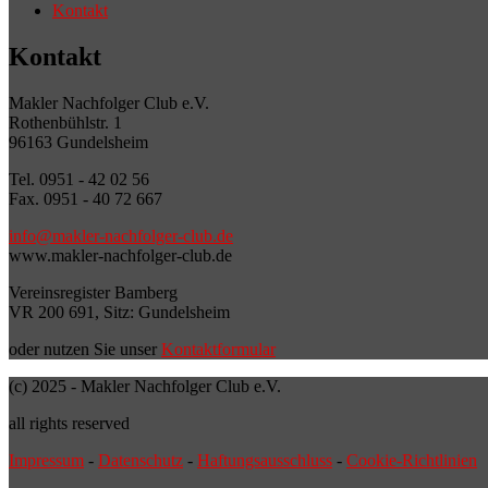
Kontakt
Kontakt
Makler Nachfolger Club e.V.
Rothenbühlstr. 1
96163 Gundelsheim
Tel. 0951 - 42 02 56
Fax. 0951 - 40 72 667
info@makler-nachfolger-club.de
www.makler-nachfolger-club.de
Vereinsregister Bamberg
VR 200 691, Sitz: Gundelsheim
oder nutzen Sie unser
Kontaktformular
(c) 2025 - Makler Nachfolger Club e.V.
all rights reserved
Impressum
-
Datenschutz
-
Haftungsausschluss
-
Cookie-Richtlinien