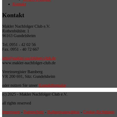
Kontakt
Kontakt
Makler Nachfolger Club e.V.
Rothenbühlstr. 1
96163 Gundelsheim
Tel. 0951 - 42 02 56
Fax. 0951 - 40 72 667
info@makler-nachfolger-club.de
www.makler-nachfolger-club.de
Vereinsregister Bamberg
VR 200 691, Sitz: Gundelsheim
oder nutzen Sie unser
Kontaktformular
(c) 2025 - Makler Nachfolger Club e.V.
all rights reserved
Impressum
-
Datenschutz
-
Haftungsausschluss
-
Cookie-Richtlinien