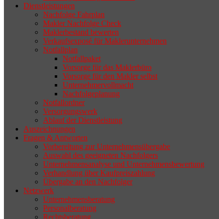
Dienstleistungen
selten die Geschäftsaufgabe.
Nachfolge Fahrplan
Makler Nachfolge Check
Maklerbestand bewerten
Verkaufsexposé für Maklerunternehmen
Notfallplan
Notfallpaket
Vorsorge für das Maklerbüro
Vorsorge für den Makler selbst
Unternehmervollmacht
Nachfolgeplanung
Notfallordner
Versorgungswerk
Ablauf der Dienstleistung
Auszeichnungen
Fragen & Antworten
Vorbereitung zur Unternehmensübergabe
Auswahl des geeigneten Nachfolgers
Unternehmensanalyse und Unternehmensbewertung
Verhandlung über Kaufpreiszahlung
Übergabe an den Nachfolger
Netzwerk
Unternehmensberatung
Personalberatung
Rechtsberatung