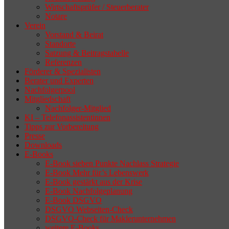
Wirtschaftsprüfer / Steuerberater
Notare
Verein
Vorstand & Beirat
Standorte
Satzung & Beitragstabelle
Referenzen
Förderer & Spezialisten
Berater und Experten
Nachfolgerpool
Mitgliedschaft
Nachfolger-Mitglied
KI – Telefonassistentinnen
Tipps zur Vorbereitung
Presse
Downloads
E-Books
E-Book sieben Punkte Nachlass Strategie
E-Book Mehr für’s Lebenswerk
E-Book gestärkt aus der Krise
E-Book Nachfolgeplanung
E-Book DSGVO
DSGVO Webseiten-Check
DSGVO-Check für Maklerunternehmen
weitere E-Books