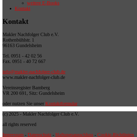
weitere E-Books
Kontakt
Kontakt
Makler Nachfolger Club e.V.
Rothenbühlstr. 1
96163 Gundelsheim
Tel. 0951 - 42 02 56
Fax. 0951 - 40 72 667
info@makler-nachfolger-club.de
www.makler-nachfolger-club.de
Vereinsregister Bamberg
VR 200 691, Sitz: Gundelsheim
oder nutzen Sie unser
Kontaktformular
(c) 2025 - Makler Nachfolger Club e.V.
all rights reserved
Impressum
-
Datenschutz
-
Haftungsausschluss
-
Cookie-Richtlinien