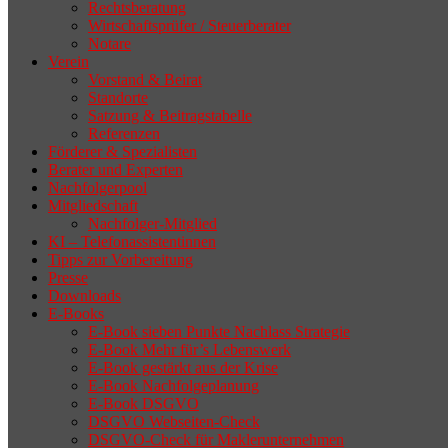
Rechtsberatung
Wirtschaftsprüfer / Steuerberater
Notare
Verein
Vorstand & Beirat
Standorte
Satzung & Beitragstabelle
Referenzen
Förderer & Spezialisten
Berater und Experten
Nachfolgerpool
Mitgliedschaft
Nachfolger-Mitglied
KI – Telefonassistentinnen
Tipps zur Vorbereitung
Presse
Downloads
E-Books
E-Book sieben Punkte Nachlass Strategie
E-Book Mehr für’s Lebenswerk
E-Book gestärkt aus der Krise
E-Book Nachfolgeplanung
E-Book DSGVO
DSGVO Webseiten-Check
DSGVO-Check für Maklerunternehmen