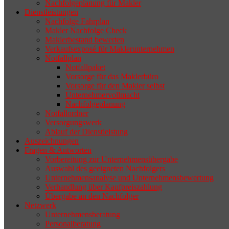
Nachfolgeplanung für Makler
geeigneten Nachfolger findet, droht nicht
Dienstleistungen
selten die Geschäftsaufgabe.
Nachfolge Fahrplan
Makler Nachfolge Check
Maklerbestand bewerten
Verkaufsexposé für Maklerunternehmen
Notfallplan
Notfallpaket
Vorsorge für das Maklerbüro
Vorsorge für den Makler selbst
Unternehmervollmacht
Nachfolgeplanung
Notfallordner
Versorgungswerk
Ablauf der Dienstleistung
Auszeichnungen
Fragen & Antworten
Vorbereitung zur Unternehmensübergabe
Auswahl des geeigneten Nachfolgers
Unternehmensanalyse und Unternehmensbewertung
Verhandlung über Kaufpreiszahlung
Übergabe an den Nachfolger
Netzwerk
Unternehmensberatung
Personalberatung