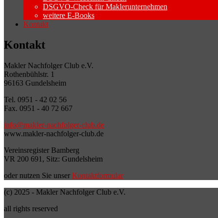
DSGVO-Check für Maklerunternehmen
weitere E-Books
Kontakt
Kontakt
Makler Nachfolger Club e.V.
Rothenbühlstr. 1
96163 Gundelsheim
Tel. 0951 - 42 02 56
Fax. 0951 - 40 72 667
info@makler-nachfolger-club.de
www.makler-nachfolger-club.de
Vereinsregister Bamberg
VR 200 691, Sitz: Gundelsheim
oder nutzen Sie unser
Kontaktformular
(c) 2025 - Makler Nachfolger Club e.V.
all rights reserved