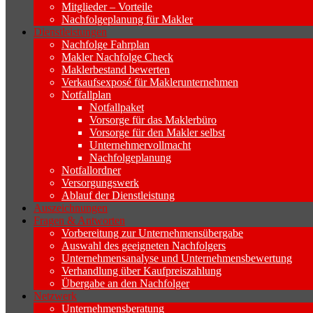
Geschäftsaufgabe.
Mitglieder – Vorteile
Nachfolgeplanung für Makler
Dienstleistungen
Nachfolge Fahrplan
Makler Nachfolge Check
Maklerbestand bewerten
Verkaufsexposé für Maklerunternehmen
Notfallplan
Notfallpaket
Vorsorge für das Maklerbüro
Vorsorge für den Makler selbst
Unternehmervollmacht
Nachfolgeplanung
Notfallordner
Versorgungswerk
Ablauf der Dienstleistung
Auszeichnungen
Fragen & Antworten
Vorbereitung zur Unternehmensübergabe
Auswahl des geeigneten Nachfolgers
Unternehmensanalyse und Unternehmensbewertung
Verhandlung über Kaufpreiszahlung
Übergabe an den Nachfolger
Netzwerk
Unternehmensberatung