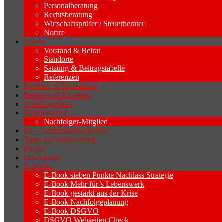
Personalberatung
Rechtsberatung
Wirtschaftsprüfer / Steuerberater
Notare
Verein
Vorstand & Beirat
Standorte
Satzung & Beitragstabelle
Referenzen
Förderer & Spezialisten
Berater und Experten
Nachfolgerpool
Mitgliedschaft
Nachfolger-Mitglied
KI – Telefonassistentinnen
Tipps zur Vorbereitung
Presse
Downloads
E-Books
E-Book sieben Punkte Nachlass Strategie
E-Book Mehr für’s Lebenswerk
E-Book gestärkt aus der Krise
E-Book Nachfolgeplanung
E-Book DSGVO
DSGVO Webseiten-Check