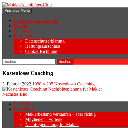
Zum
Inhalt
Suchen
Primäres Menü
springen
Makler-Nachfolger-Club
Maklerbestand verkaufen
Kontakt
Standorte
Impressum
Datenschutzerklärung
Haftungsausschluss
Cookie-Richtlinie
Suchen
nach:
Kostenloses Coaching
3. Februar 2022
1038 × 297
Kostenloses Coaching
Nächstes Bild
Startseite
Philosophie
Wenn sich der Makler oder Inhaber zurück
Maklerbestand verkaufen – aber richtig
Geschäftsaufgabe.
Mitglieder – Vorteile
Nachfolgeplanung für Makler