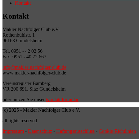
Kontakt
Kontakt
Makler Nachfolger Club e.V.
Rothenbühlstr. 1
96163 Gundelsheim
Tel. 0951 - 42 02 56
Fax. 0951 - 40 72 667
info@makler-nachfolger-club.de
www.makler-nachfolger-club.de
Vereinsregister Bamberg
VR 200 691, Sitz: Gundelsheim
oder nutzen Sie unser
Kontaktformular
(c) 2025 - Makler Nachfolger Club e.V.
all rights reserved
Impressum
-
Datenschutz
-
Haftungsausschluss
-
Cookie-Richtlinien