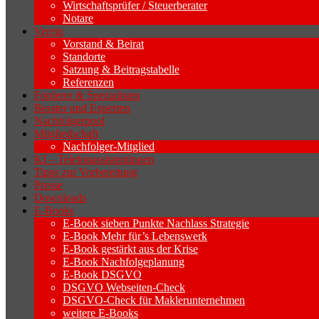
Wirtschaftsprüfer / Steuerberater
Notare
Verein
Vorstand & Beirat
Standorte
Satzung & Beitragstabelle
Referenzen
Förderer & Spezialisten
Berater und Experten
Nachfolgerpool
Mitgliedschaft
Nachfolger-Mitglied
KI – Telefonassistentinnen
Tipps zur Vorbereitung
Presse
Downloads
E-Books
E-Book sieben Punkte Nachlass Strategie
E-Book Mehr für’s Lebenswerk
E-Book gestärkt aus der Krise
E-Book Nachfolgeplanung
E-Book DSGVO
DSGVO Webseiten-Check
DSGVO-Check für Maklerunternehmen
weitere E-Books