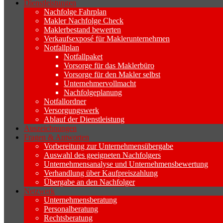
Dienstleistungen
Nachfolge Fahrplan
Makler Nachfolge Check
Maklerbestand bewerten
Verkaufsexposé für Maklerunternehmen
Notfallplan
Notfallpaket
Vorsorge für das Maklerbüro
Vorsorge für den Makler selbst
Unternehmervollmacht
Nachfolgeplanung
Notfallordner
Versorgungswerk
Ablauf der Dienstleistung
Auszeichnungen
Fragen & Antworten
Vorbereitung zur Unternehmensübergabe
Auswahl des geeigneten Nachfolgers
Unternehmensanalyse und Unternehmensbewertung
Verhandlung über Kaufpreiszahlung
Übergabe an den Nachfolger
Netzwerk
Unternehmensberatung
Personalberatung
Rechtsberatung