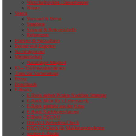
Wirtschaftsprüfer / Steuerberater
Notare
Verein
Vorstand & Beirat
Standorte
Satzung & Beitragstabelle
Referenzen
Förderer & Spezialisten
Berater und Experten
Nachfolgerpool
Mitgliedschaft
Nachfolger-Mitglied
KI – Telefonassistentinnen
Tipps zur Vorbereitung
Presse
Downloads
E-Books
E-Book sieben Punkte Nachlass Strategie
E-Book Mehr für’s Lebenswerk
E-Book gestärkt aus der Krise
E-Book Nachfolgeplanung
E-Book DSGVO
DSGVO Webseiten-Check
DSGVO-Check für Maklerunternehmen
weitere E-Books