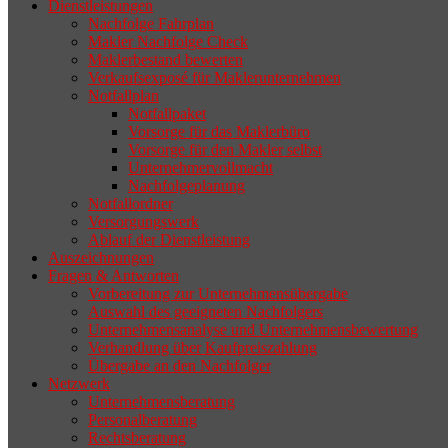
Dienstleistungen
selten die Geschäftsaufgabe.
Nachfolge Fahrplan
Makler Nachfolge Check
Maklerbestand bewerten
Verkaufsexposé für Maklerunternehmen
Notfallplan
Notfallpaket
Vorsorge für das Maklerbüro
Vorsorge für den Makler selbst
Unternehmervollmacht
Nachfolgeplanung
Notfallordner
Versorgungswerk
Ablauf der Dienstleistung
Auszeichnungen
Fragen & Antworten
Vorbereitung zur Unternehmensübergabe
Auswahl des geeigneten Nachfolgers
Unternehmensanalyse und Unternehmensbewertung
Verhandlung über Kaufpreiszahlung
Übergabe an den Nachfolger
Netzwerk
Unternehmensberatung
Personalberatung
Rechtsberatung