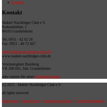
Kontakt
Kontakt
Makler Nachfolger Club e.V.
Rothenbühlstr. 1
96163 Gundelsheim
Tel. 0951 - 42 02 56
Fax. 0951 - 40 72 667
info@makler-nachfolger-club.de
www.makler-nachfolger-club.de
Vereinsregister Bamberg
VR 200 691, Sitz: Gundelsheim
oder nutzen Sie unser
Kontaktformular
(c) 2025 - Makler Nachfolger Club e.V.
all rights reserved
Impressum
-
Datenschutz
-
Haftungsausschluss
-
Cookie-Richtlinien