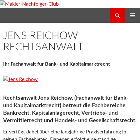
Zum
Inhalt
Suchen
Makler-Nachfolger-Club
springen
PRIMÄR
MENÜ
JENS REICHOW
RECHTSANWALT
Ihr Fachanwalt für Bank- und Kapitalmarktrecht
Rechtsanwalt Jens Reichow, (Fachanwalt für Bank-
und Kapitalmarktrecht) betreut die Fachbereiche
Bankrecht, Kapitalanlagerecht, Vertriebs- und
Vermittlerrecht
und
Handels- und Gesellschaftsrecht
.
Er verfügt dabei über eine langjährige Praxiserfahrung in
seinen Fachgebieten. Daneben erfolgt eine ständige