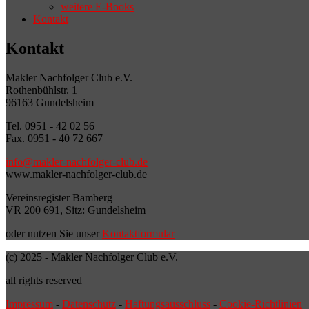
weitere E-Books
Kontakt
Kontakt
Makler Nachfolger Club e.V.
Rothenbühlstr. 1
96163 Gundelsheim
Tel. 0951 - 42 02 56
Fax. 0951 - 40 72 667
info@makler-nachfolger-club.de
www.makler-nachfolger-club.de
Vereinsregister Bamberg
VR 200 691, Sitz: Gundelsheim
oder nutzen Sie unser
Kontaktformular
(c) 2025 - Makler Nachfolger Club e.V.
all rights reserved
Impressum
-
Datenschutz
-
Haftungsausschluss
-
Cookie-Richtlinien