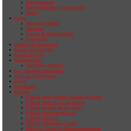
Rechtsberatung
Wirtschaftsprüfer / Steuerberater
Notare
Verein
Vorstand & Beirat
Standorte
Satzung & Beitragstabelle
Referenzen
Förderer & Spezialisten
Berater und Experten
Nachfolgerpool
Mitgliedschaft
Nachfolger-Mitglied
KI – Telefonassistentinnen
Tipps zur Vorbereitung
Presse
Downloads
E-Books
E-Book sieben Punkte Nachlass Strategie
E-Book Mehr für’s Lebenswerk
E-Book gestärkt aus der Krise
E-Book Nachfolgeplanung
E-Book DSGVO
DSGVO Webseiten-Check
DSGVO-Check für Maklerunternehmen