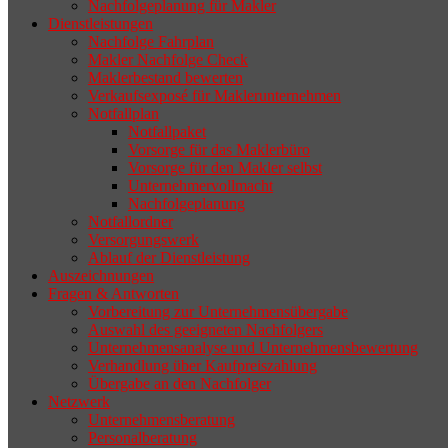
Nachfolgeplanung für Makler
geeigneten Nachfolger findet, droht nicht
Dienstleistungen
selten die Geschäftsaufgabe.
Nachfolge Fahrplan
Makler Nachfolge Check
Maklerbestand bewerten
Verkaufsexposé für Maklerunternehmen
Notfallplan
Notfallpaket
Vorsorge für das Maklerbüro
Vorsorge für den Makler selbst
Unternehmervollmacht
Nachfolgeplanung
Notfallordner
Versorgungswerk
Ablauf der Dienstleistung
Auszeichnungen
Fragen & Antworten
Vorbereitung zur Unternehmensübergabe
Auswahl des geeigneten Nachfolgers
Unternehmensanalyse und Unternehmensbewertung
Verhandlung über Kaufpreiszahlung
Übergabe an den Nachfolger
Netzwerk
Unternehmensberatung
Personalberatung