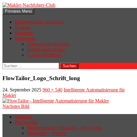
Zum
Inhalt
Suchen
Primäres Menü
springen
Makler-Nachfolger-Club
Maklerbestand verkaufen
Kontakt
Standorte
Impressum
Datenschutzerklärung
Haftungsausschluss
Cookie-Richtlinie
Suchen
nach:
FlowTailor_Logo_Schrift_long
24. September 2025
960 × 540
Intelligente Automatisierung für
Makler
Nächstes Bild
Startseite
Philosophie
Wenn sich der Makler oder Inhaber
Maklerbestand verkaufen – aber richtig
zurückziehen möchte, aber keinen
Mitglieder – Vorteile