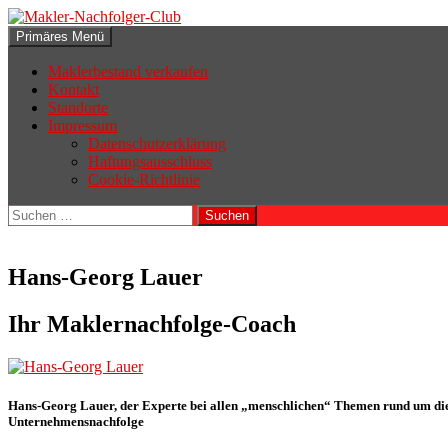
Zum
Inhalt
Suchen
Primäres Menü
springen
Makler-Nachfolger-Club
Maklerbestand verkaufen
Kontakt
Standorte
Impressum
Datenschutzerklärung
Haftungsausschluss
Cookie-Richtlinie
Suchen
nach:
Hans-Georg Lauer
Ihr Maklernachfolge-Coach
Hans-Georg Lauer, der Experte bei allen „menschlichen“ Themen rund um di
Unternehmensnachfolge