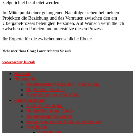
zielgerichtet bearbeitet werden.
Im Mittelpunkt einer gelungenen Nachfolge stehen bei meinen
Projekten die Beziehung und das Vertrauen zwischen den am
ÜbergabeProzess beteiligten Personen. Auf Wunsch vermittle ich
zwischen den Parteien und unterstütze diesen Prozess.
Ihr Experte für die zwischenmenschliche Ebene
Mehr über Hans-Georg Lauer erfahren Sie auf:
www.coaching-lauer.de
Startseite
Philosophie
Wenn sich der Makler oder Inhaber
Maklerbestand verkaufen – aber richtig
zurückziehen möchte, aber keinen
Mitglieder – Vorteile
Nachfolgeplanung für Makler
geeigneten Nachfolger findet, droht nicht
Dienstleistungen
selten die Geschäftsaufgabe.
Nachfolge Fahrplan
Makler Nachfolge Check
Maklerbestand bewerten
Verkaufsexposé für Maklerunternehmen
Notfallplan
Notfallpaket