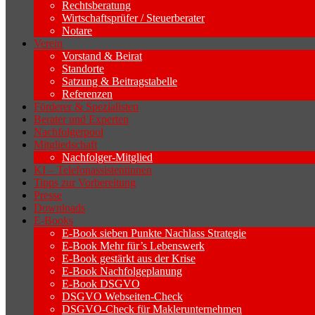
Rechtsberatung
Wirtschaftsprüfer / Steuerberater
Notare
Verein
Vorstand & Beirat
Standorte
Satzung & Beitragstabelle
Referenzen
Förderer & Spezialisten
Berater und Experten
Nachfolgerpool
Mitgliedschaft
Nachfolger-Mitglied
KI – Telefonassistentinnen
Tipps zur Vorbereitung
Presse
Downloads
E-Books
E-Book sieben Punkte Nachlass Strategie
E-Book Mehr für’s Lebenswerk
E-Book gestärkt aus der Krise
E-Book Nachfolgeplanung
E-Book DSGVO
DSGVO Webseiten-Check
DSGVO-Check für Maklerunternehmen