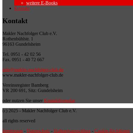
weitere E-Books
Kontakt
Kontakt
Makler Nachfolger Club e.V.
Rothenbühlstr. 1
96163 Gundelsheim
Tel. 0951 - 42 02 56
Fax. 0951 - 40 72 667
info@makler-nachfolger-club.de
www.makler-nachfolger-club.de
Vereinsregister Bamberg
VR 200 691, Sitz: Gundelsheim
oder nutzen Sie unser
Kontaktformular
(c) 2025 - Makler Nachfolger Club e.V.
all rights reserved
Impressum
-
Datenschutz
-
Haftungsausschluss
-
Cookie-Richtlinien