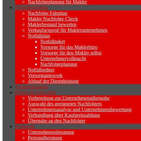
Nachfolgeplanung für Makler
Dienstleistungen
Nachfolge Fahrplan
Makler Nachfolge Check
Maklerbestand bewerten
Verkaufsexposé für Maklerunternehmen
Notfallplan
Notfallpaket
Vorsorge für das Maklerbüro
Vorsorge für den Makler selbst
Unternehmervollmacht
Nachfolgeplanung
Notfallordner
Versorgungswerk
Ablauf der Dienstleistung
Auszeichnungen
Fragen & Antworten
Vorbereitung zur Unternehmensübergabe
Auswahl des geeigneten Nachfolgers
Unternehmensanalyse und Unternehmensbewertung
Verhandlung über Kaufpreiszahlung
Übergabe an den Nachfolger
Netzwerk
Unternehmensberatung
Personalberatung