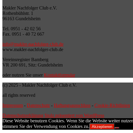
Makler Nachfolger Club e.V.
Rothenbühlstr. 1
96163 Gundelsheim
Tel. 0951 - 42 02 56
Fax. 0951 - 40 72 667
info@makler-nachfolger-club.de
www.makler-nachfolger-club.de
Vereinsregister Bamberg
VR 200 691, Sitz: Gundelsheim
oder nutzen Sie unser
Kontaktformular
(c) 2025 - Makler Nachfolger Club e.V.
all rights reserved
Impressum
-
Datenschutz
-
Haftungsausschluss
-
Cookie-Richtlinien
Datenschutzerklärung
Stolz präsentiert von WordPress
Diese Website benutzen Cookies. Wenn Sie die Website weiter nutzen
stimmen Sie der Verwendung von Cookies zu.
Akzeptieren