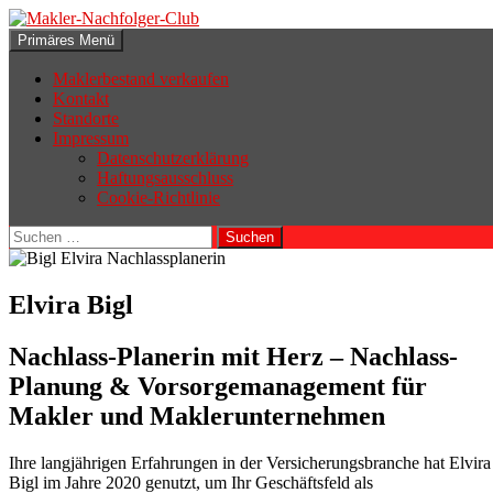
Zum
Inhalt
Suchen
Primäres Menü
springen
Makler-Nachfolger-Club
Maklerbestand verkaufen
Kontakt
Standorte
Impressum
Datenschutzerklärung
Haftungsausschluss
Cookie-Richtlinie
Suchen
nach:
Elvira Bigl
Nachlass-Planerin mit Herz – Nachlass-
Planung & Vorsorgemanagement für
Makler und Maklerunternehmen
Ihre langjährigen Erfahrungen in der Versicherungsbranche hat Elvira
Bigl im Jahre 2020 genutzt, um Ihr Geschäftsfeld als