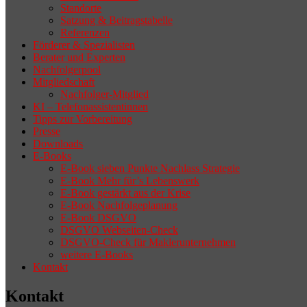
Standorte
Satzung & Beitragstabelle
Referenzen
Förderer & Spezialisten
Berater und Experten
Nachfolgerpool
Mitgliedschaft
Nachfolger-Mitglied
KI – Telefonassistentinnen
Tipps zur Vorbereitung
Presse
Downloads
E-Books
E-Book sieben Punkte Nachlass Strategie
E-Book Mehr für’s Lebenswerk
E-Book gestärkt aus der Krise
E-Book Nachfolgeplanung
E-Book DSGVO
DSGVO Webseiten-Check
DSGVO-Check für Maklerunternehmen
weitere E-Books
Kontakt
Kontakt