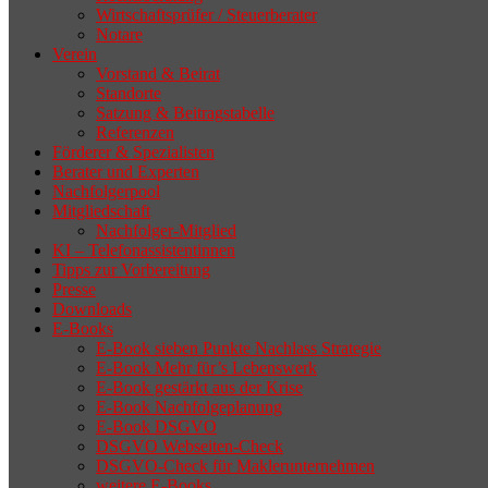
Wirtschaftsprüfer / Steuerberater
Notare
Verein
Vorstand & Beirat
Standorte
Satzung & Beitragstabelle
Referenzen
Förderer & Spezialisten
Berater und Experten
Nachfolgerpool
Mitgliedschaft
Nachfolger-Mitglied
KI – Telefonassistentinnen
Tipps zur Vorbereitung
Presse
Downloads
E-Books
E-Book sieben Punkte Nachlass Strategie
E-Book Mehr für’s Lebenswerk
E-Book gestärkt aus der Krise
E-Book Nachfolgeplanung
E-Book DSGVO
DSGVO Webseiten-Check
DSGVO-Check für Maklerunternehmen
weitere E-Books