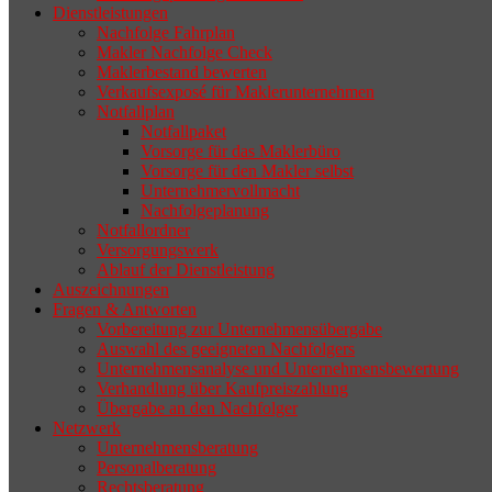
Dienstleistungen
selten die Geschäftsaufgabe.
Nachfolge Fahrplan
Makler Nachfolge Check
Maklerbestand bewerten
Verkaufsexposé für Maklerunternehmen
Notfallplan
Notfallpaket
Vorsorge für das Maklerbüro
Vorsorge für den Makler selbst
Unternehmervollmacht
Nachfolgeplanung
Notfallordner
Versorgungswerk
Ablauf der Dienstleistung
Auszeichnungen
Fragen & Antworten
Vorbereitung zur Unternehmensübergabe
Auswahl des geeigneten Nachfolgers
Unternehmensanalyse und Unternehmensbewertung
Verhandlung über Kaufpreiszahlung
Übergabe an den Nachfolger
Netzwerk
Unternehmensberatung
Personalberatung
Rechtsberatung