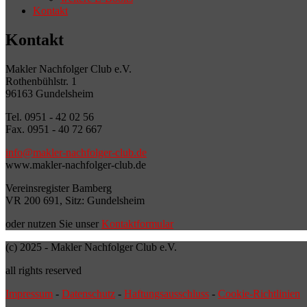
Kontakt
Kontakt
Makler Nachfolger Club e.V.
Rothenbühlstr. 1
96163 Gundelsheim
Tel. 0951 - 42 02 56
Fax. 0951 - 40 72 667
info@makler-nachfolger-club.de
www.makler-nachfolger-club.de
Vereinsregister Bamberg
VR 200 691, Sitz: Gundelsheim
oder nutzen Sie unser
Kontaktformular
(c) 2025 - Makler Nachfolger Club e.V.
all rights reserved
Impressum
-
Datenschutz
-
Haftungsausschluss
-
Cookie-Richtlinien