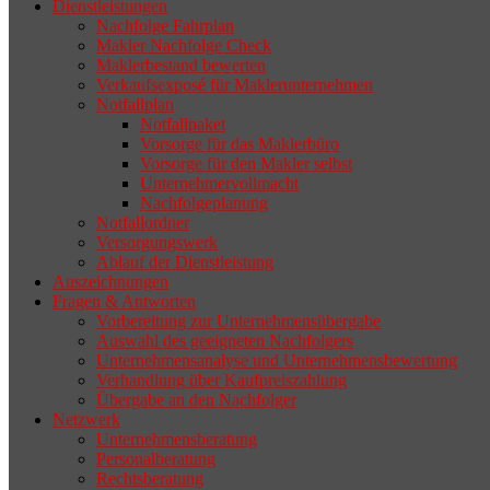
Dienstleistungen
selten die Geschäftsaufgabe.
Nachfolge Fahrplan
Makler Nachfolge Check
Maklerbestand bewerten
Verkaufsexposé für Maklerunternehmen
Notfallplan
Notfallpaket
Vorsorge für das Maklerbüro
Vorsorge für den Makler selbst
Unternehmervollmacht
Nachfolgeplanung
Notfallordner
Versorgungswerk
Ablauf der Dienstleistung
Auszeichnungen
Fragen & Antworten
Vorbereitung zur Unternehmensübergabe
Auswahl des geeigneten Nachfolgers
Unternehmensanalyse und Unternehmensbewertung
Verhandlung über Kaufpreiszahlung
Übergabe an den Nachfolger
Netzwerk
Unternehmensberatung
Personalberatung
Rechtsberatung