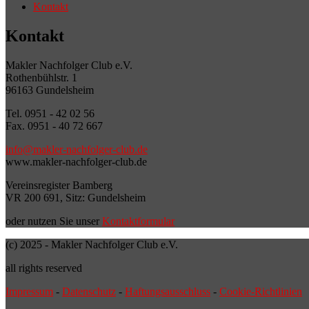
Kontakt
Kontakt
Makler Nachfolger Club e.V.
Rothenbühlstr. 1
96163 Gundelsheim
Tel. 0951 - 42 02 56
Fax. 0951 - 40 72 667
info@makler-nachfolger-club.de
www.makler-nachfolger-club.de
Vereinsregister Bamberg
VR 200 691, Sitz: Gundelsheim
oder nutzen Sie unser
Kontaktformular
(c) 2025 - Makler Nachfolger Club e.V.
all rights reserved
Impressum
-
Datenschutz
-
Haftungsausschluss
-
Cookie-Richtlinien