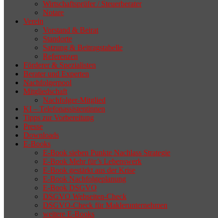
Wirtschaftsprüfer / Steuerberater
Notare
Verein
Vorstand & Beirat
Standorte
Satzung & Beitragstabelle
Referenzen
Förderer & Spezialisten
Berater und Experten
Nachfolgerpool
Mitgliedschaft
Nachfolger-Mitglied
KI – Telefonassistentinnen
Tipps zur Vorbereitung
Presse
Downloads
E-Books
E-Book sieben Punkte Nachlass Strategie
E-Book Mehr für’s Lebenswerk
E-Book gestärkt aus der Krise
E-Book Nachfolgeplanung
E-Book DSGVO
DSGVO Webseiten-Check
DSGVO-Check für Maklerunternehmen
weitere E-Books