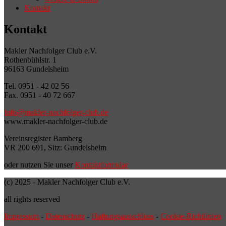
Kontakt
Kontakt
Makler Nachfolger Club e.V.
Rothenbühlstr. 1
96163 Gundelsheim
Tel. 0951 - 42 02 56
Fax. 0951 - 40 72 667
info@makler-nachfolger-club.de
www.makler-nachfolger-club.de
Vereinsregister Bamberg
VR 200 691, Sitz: Gundelsheim
oder nutzen Sie unser
Kontaktformular
(c) 2025 - Makler Nachfolger Club e.V.
all rights reserved
Impressum
-
Datenschutz
-
Haftungsausschluss
-
Cookie-Richtlinien