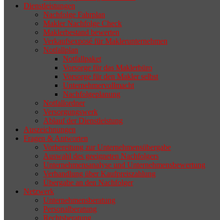
Dienstleistungen
selten die Geschäftsaufgabe.
Nachfolge Fahrplan
Makler Nachfolge Check
Maklerbestand bewerten
Verkaufsexposé für Maklerunternehmen
Notfallplan
Notfallpaket
Vorsorge für das Maklerbüro
Vorsorge für den Makler selbst
Unternehmervollmacht
Nachfolgeplanung
Notfallordner
Versorgungswerk
Ablauf der Dienstleistung
Auszeichnungen
Fragen & Antworten
Vorbereitung zur Unternehmensübergabe
Auswahl des geeigneten Nachfolgers
Unternehmensanalyse und Unternehmensbewertung
Verhandlung über Kaufpreiszahlung
Übergabe an den Nachfolger
Netzwerk
Unternehmensberatung
Personalberatung
Rechtsberatung