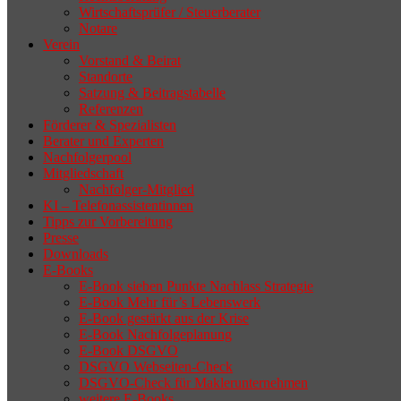
Wirtschaftsprüfer / Steuerberater
Notare
Verein
Vorstand & Beirat
Standorte
Satzung & Beitragstabelle
Referenzen
Förderer & Spezialisten
Berater und Experten
Nachfolgerpool
Mitgliedschaft
Nachfolger-Mitglied
KI – Telefonassistentinnen
Tipps zur Vorbereitung
Presse
Downloads
E-Books
E-Book sieben Punkte Nachlass Strategie
E-Book Mehr für’s Lebenswerk
E-Book gestärkt aus der Krise
E-Book Nachfolgeplanung
E-Book DSGVO
DSGVO Webseiten-Check
DSGVO-Check für Maklerunternehmen
weitere E-Books