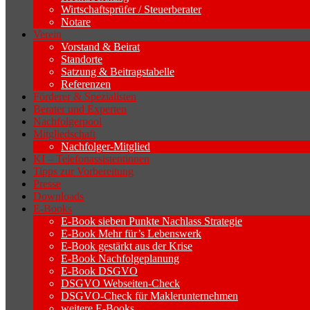
Wirtschaftsprüfer / Steuerberater
Notare
Verein
Vorstand & Beirat
Standorte
Satzung & Beitragstabelle
Referenzen
Förderer & Spezialisten
Berater und Experten
Nachfolgerpool
Mitgliedschaft
Nachfolger-Mitglied
KI – Telefonassistentinnen
Tipps zur Vorbereitung
Presse
Downloads
E-Books
E-Book sieben Punkte Nachlass Strategie
E-Book Mehr für’s Lebenswerk
E-Book gestärkt aus der Krise
E-Book Nachfolgeplanung
E-Book DSGVO
DSGVO Webseiten-Check
DSGVO-Check für Maklerunternehmen
weitere E-Books