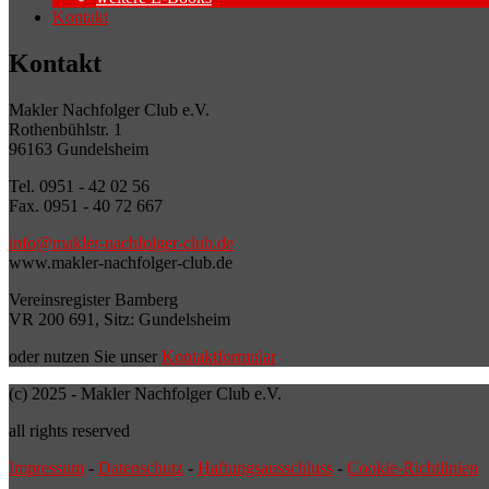
Kontakt
Kontakt
Makler Nachfolger Club e.V.
Rothenbühlstr. 1
96163 Gundelsheim
Tel. 0951 - 42 02 56
Fax. 0951 - 40 72 667
info@makler-nachfolger-club.de
www.makler-nachfolger-club.de
Vereinsregister Bamberg
VR 200 691, Sitz: Gundelsheim
oder nutzen Sie unser
Kontaktformular
(c) 2025 - Makler Nachfolger Club e.V.
all rights reserved
Impressum
-
Datenschutz
-
Haftungsausschluss
-
Cookie-Richtlinien