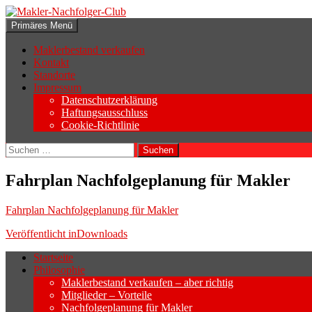
Zum
Inhalt
Suchen
Primäres Menü
springen
Makler-Nachfolger-Club
Maklerbestand verkaufen
Kontakt
Standorte
Impressum
Datenschutzerklärung
Haftungsausschluss
Cookie-Richtlinie
Suchen
nach:
Fahrplan Nachfolgeplanung für Makler
Fahrplan Nachfolgeplanung für Makler
Beitragsnavigation
Veröffentlicht in
Downloads
Startseite
Philosophie
Wenn sich der Makler oder Inhaber zurück
Maklerbestand verkaufen – aber richtig
Geschäftsaufgabe.
Mitglieder – Vorteile
Nachfolgeplanung für Makler