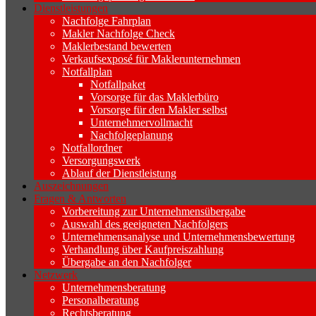
Dienstleistungen
Nachfolge Fahrplan
Makler Nachfolge Check
Maklerbestand bewerten
Verkaufsexposé für Maklerunternehmen
Notfallplan
Notfallpaket
Vorsorge für das Maklerbüro
Vorsorge für den Makler selbst
Unternehmervollmacht
Nachfolgeplanung
Notfallordner
Versorgungswerk
Ablauf der Dienstleistung
Auszeichnungen
Fragen & Antworten
Vorbereitung zur Unternehmensübergabe
Auswahl des geeigneten Nachfolgers
Unternehmensanalyse und Unternehmensbewertung
Verhandlung über Kaufpreiszahlung
Übergabe an den Nachfolger
Netzwerk
Unternehmensberatung
Personalberatung
Rechtsberatung