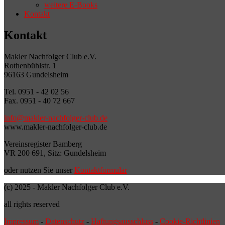
weitere E-Books
Kontakt
Kontakt
Makler Nachfolger Club e.V.
Rothenbühlstr. 1
96163 Gundelsheim
Tel. 0951 - 42 02 56
Fax. 0951 - 40 72 667
info@makler-nachfolger-club.de
www.makler-nachfolger-club.de
Vereinsregister Bamberg
VR 200 691, Sitz: Gundelsheim
oder nutzen Sie unser
Kontaktformular
(c) 2025 - Makler Nachfolger Club e.V.
all rights reserved
Impressum
-
Datenschutz
-
Haftungsausschluss
-
Cookie-Richtlinien