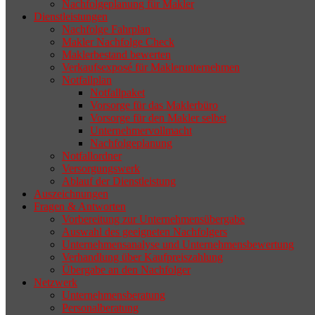
Nachfolgeplanung für Makler
geeigneten Nachfolger findet, droht nicht
Dienstleistungen
selten die Geschäftsaufgabe.
Nachfolge Fahrplan
Makler Nachfolge Check
Maklerbestand bewerten
Verkaufsexposé für Maklerunternehmen
Notfallplan
Notfallpaket
Vorsorge für das Maklerbüro
Vorsorge für den Makler selbst
Unternehmervollmacht
Nachfolgeplanung
Notfallordner
Versorgungswerk
Ablauf der Dienstleistung
Auszeichnungen
Fragen & Antworten
Vorbereitung zur Unternehmensübergabe
Auswahl des geeigneten Nachfolgers
Unternehmensanalyse und Unternehmensbewertung
Verhandlung über Kaufpreiszahlung
Übergabe an den Nachfolger
Netzwerk
Unternehmensberatung
Personalberatung