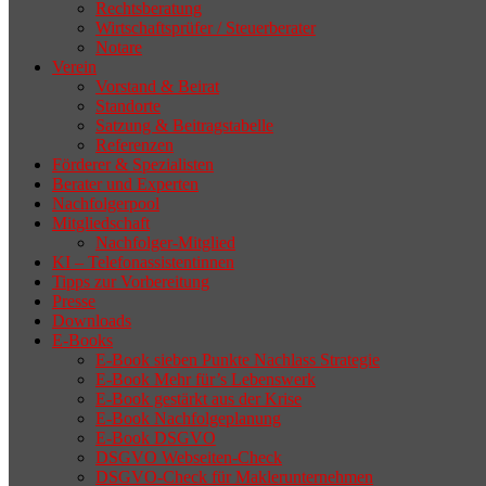
Rechtsberatung
Wirtschaftsprüfer / Steuerberater
Notare
Verein
Vorstand & Beirat
Standorte
Satzung & Beitragstabelle
Referenzen
Förderer & Spezialisten
Berater und Experten
Nachfolgerpool
Mitgliedschaft
Nachfolger-Mitglied
KI – Telefonassistentinnen
Tipps zur Vorbereitung
Presse
Downloads
E-Books
E-Book sieben Punkte Nachlass Strategie
E-Book Mehr für’s Lebenswerk
E-Book gestärkt aus der Krise
E-Book Nachfolgeplanung
E-Book DSGVO
DSGVO Webseiten-Check
DSGVO-Check für Maklerunternehmen