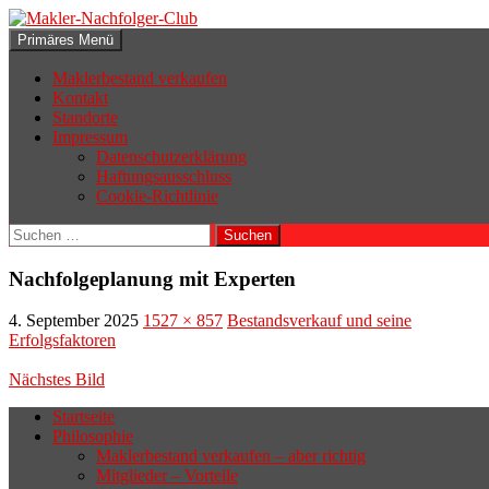
Zum
Inhalt
Suchen
Primäres Menü
springen
Makler-Nachfolger-Club
Maklerbestand verkaufen
Kontakt
Standorte
Impressum
Datenschutzerklärung
Haftungsausschluss
Cookie-Richtlinie
Suchen
nach:
Nachfolgeplanung mit Experten
4. September 2025
1527 × 857
Bestandsverkauf und seine
Erfolgsfaktoren
Nächstes Bild
Startseite
Philosophie
Wenn sich der Makler oder Inhaber
Maklerbestand verkaufen – aber richtig
zurückziehen möchte, aber keinen
Mitglieder – Vorteile