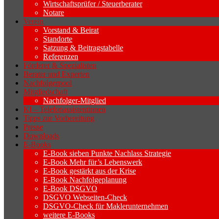
Wirtschaftsprüfer / Steuerberater
Notare
Verein
Vorstand & Beirat
Standorte
Satzung & Beitragstabelle
Referenzen
Förderer & Spezialisten
Berater und Experten
Nachfolgerpool
Mitgliedschaft
Nachfolger-Mitglied
KI – Telefonassistentinnen
Tipps zur Vorbereitung
Presse
Downloads
E-Books
E-Book sieben Punkte Nachlass Strategie
E-Book Mehr für’s Lebenswerk
E-Book gestärkt aus der Krise
E-Book Nachfolgeplanung
E-Book DSGVO
DSGVO Webseiten-Check
DSGVO-Check für Maklerunternehmen
weitere E-Books