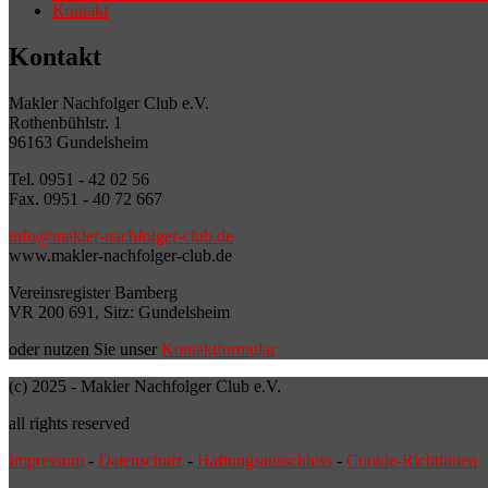
Kontakt
Kontakt
Makler Nachfolger Club e.V.
Rothenbühlstr. 1
96163 Gundelsheim
Tel. 0951 - 42 02 56
Fax. 0951 - 40 72 667
info@makler-nachfolger-club.de
www.makler-nachfolger-club.de
Vereinsregister Bamberg
VR 200 691, Sitz: Gundelsheim
oder nutzen Sie unser
Kontaktformular
(c) 2025 - Makler Nachfolger Club e.V.
all rights reserved
Impressum
-
Datenschutz
-
Haftungsausschluss
-
Cookie-Richtlinien