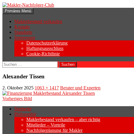
Zum
Inhalt
Suchen
Primäres Menü
springen
Makler-Nachfolger-Club
Maklerbestand verkaufen
Kontakt
Standorte
Impressum
Datenschutzerklärung
Haftungsausschluss
Cookie-Richtlinie
Suchen
nach:
Alexander Tissen
2. Oktober 2025
1063 × 1417
Berater und Experten
Vorheriges Bild
Startseite
Philosophie
Wenn sich der Makler oder Inhaber zurück
Maklerbestand verkaufen – aber richtig
Geschäftsaufgabe.
Mitglieder – Vorteile
Nachfolgeplanung für Makler