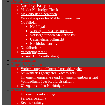
Dienstleistungen
Nachfolge Fahrplan
Makler Nachfolge Check
Maklerbestand bewerten
Verkaufsexposé für Maklerunternehmen
Notfallplan
Notfallpaket
Vorsorge für das Maklerbüro
Vorsorge für den Makler selbst
Unternehmervollmacht
Nachfolgeplanung
Notfallordner
Versorgungswerk
Ablauf der Dienstleistung
Auszeichnungen
Fragen & Antworten
Vorbereitung zur Unternehmensübergabe
Auswahl des geeigneten Nachfolgers
Unternehmensanalyse und Unternehmensbewertung
Verhandlung über Kaufpreiszahlung
Übergabe an den Nachfolger
Netzwerk
Unternehmensberatung
Personalberatung
Rechtsberatung