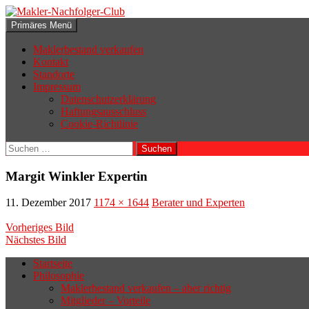
Zum
Inhalt
Suchen
Primäres Menü
springen
Makler-Nachfolger-Club
Maklerbestand verkaufen
Kontakt
Standorte
Impressum
Datenschutzerklärung
Haftungsausschluss
Cookie-Richtlinie
Suchen
nach:
Margit Winkler Expertin
11. Dezember 2017
1174 × 1644
Berater und Experten
Vorheriges Bild
Nächstes Bild
Startseite
Philosophie
Wenn sich der Makler oder Inhaber
Maklerbestand verkaufen – aber richtig
zurückziehen möchte, aber keinen
Mitglieder – Vorteile