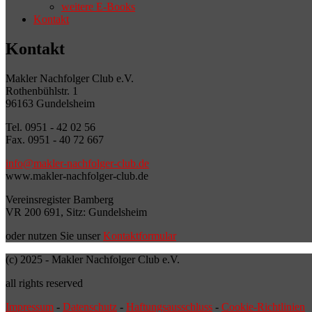
weitere E-Books
Kontakt
Kontakt
Makler Nachfolger Club e.V.
Rothenbühlstr. 1
96163 Gundelsheim
Tel. 0951 - 42 02 56
Fax. 0951 - 40 72 667
info@makler-nachfolger-club.de
www.makler-nachfolger-club.de
Vereinsregister Bamberg
VR 200 691, Sitz: Gundelsheim
oder nutzen Sie unser
Kontaktformular
(c) 2025 - Makler Nachfolger Club e.V.
all rights reserved
Impressum
-
Datenschutz
-
Haftungsausschluss
-
Cookie-Richtlinien