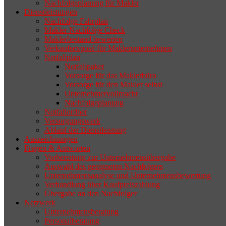
Nachfolgeplanung für Makler
geeigneten Nachfolger findet, droht nicht
Dienstleistungen
selten die Geschäftsaufgabe.
Nachfolge Fahrplan
Makler Nachfolge Check
Maklerbestand bewerten
Verkaufsexposé für Maklerunternehmen
Notfallplan
Notfallpaket
Vorsorge für das Maklerbüro
Vorsorge für den Makler selbst
Unternehmervollmacht
Nachfolgeplanung
Notfallordner
Versorgungswerk
Ablauf der Dienstleistung
Auszeichnungen
Fragen & Antworten
Vorbereitung zur Unternehmensübergabe
Auswahl des geeigneten Nachfolgers
Unternehmensanalyse und Unternehmensbewertung
Verhandlung über Kaufpreiszahlung
Übergabe an den Nachfolger
Netzwerk
Unternehmensberatung
Personalberatung