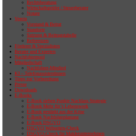
Rechtsberatung
Wirtschaftsprüfer / Steuerberater
Notare
Verein
Vorstand & Beirat
Standorte
Satzung & Beitragstabelle
Referenzen
Förderer & Spezialisten
Berater und Experten
Nachfolgerpool
Mitgliedschaft
Nachfolger-Mitglied
KI – Telefonassistentinnen
Tipps zur Vorbereitung
Presse
Downloads
E-Books
E-Book sieben Punkte Nachlass Strategie
E-Book Mehr für’s Lebenswerk
E-Book gestärkt aus der Krise
E-Book Nachfolgeplanung
E-Book DSGVO
DSGVO Webseiten-Check
DSGVO-Check für Maklerunternehmen