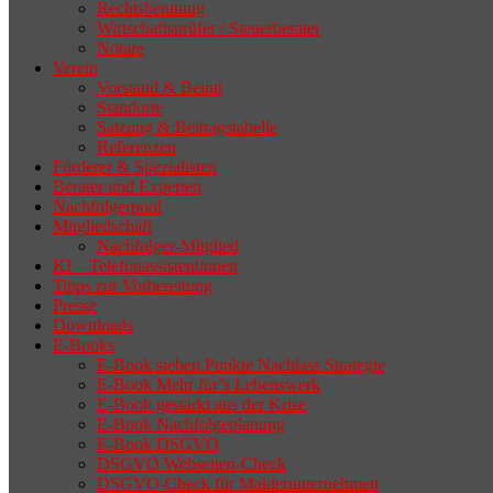
Rechtsberatung
Wirtschaftsprüfer / Steuerberater
Notare
Verein
Vorstand & Beirat
Standorte
Satzung & Beitragstabelle
Referenzen
Förderer & Spezialisten
Berater und Experten
Nachfolgerpool
Mitgliedschaft
Nachfolger-Mitglied
KI – Telefonassistentinnen
Tipps zur Vorbereitung
Presse
Downloads
E-Books
E-Book sieben Punkte Nachlass Strategie
E-Book Mehr für’s Lebenswerk
E-Book gestärkt aus der Krise
E-Book Nachfolgeplanung
E-Book DSGVO
DSGVO Webseiten-Check
DSGVO-Check für Maklerunternehmen