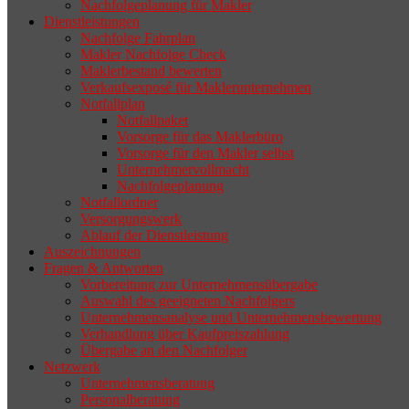
Nachfolgeplanung für Makler
geeigneten Nachfolger findet, droht nicht
Dienstleistungen
selten die Geschäftsaufgabe.
Nachfolge Fahrplan
Makler Nachfolge Check
Maklerbestand bewerten
Verkaufsexposé für Maklerunternehmen
Notfallplan
Notfallpaket
Vorsorge für das Maklerbüro
Vorsorge für den Makler selbst
Unternehmervollmacht
Nachfolgeplanung
Notfallordner
Versorgungswerk
Ablauf der Dienstleistung
Auszeichnungen
Fragen & Antworten
Vorbereitung zur Unternehmensübergabe
Auswahl des geeigneten Nachfolgers
Unternehmensanalyse und Unternehmensbewertung
Verhandlung über Kaufpreiszahlung
Übergabe an den Nachfolger
Netzwerk
Unternehmensberatung
Personalberatung