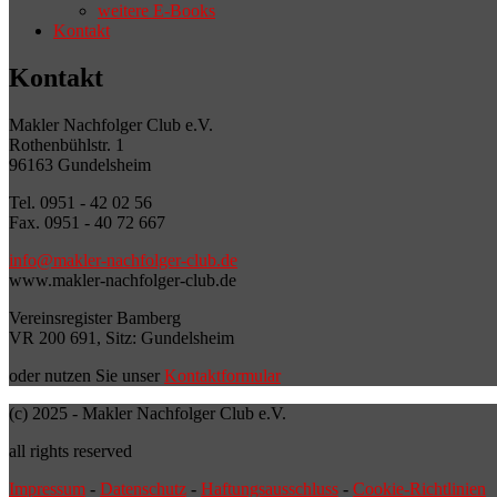
weitere E-Books
Kontakt
Kontakt
Makler Nachfolger Club e.V.
Rothenbühlstr. 1
96163 Gundelsheim
Tel. 0951 - 42 02 56
Fax. 0951 - 40 72 667
info@makler-nachfolger-club.de
www.makler-nachfolger-club.de
Vereinsregister Bamberg
VR 200 691, Sitz: Gundelsheim
oder nutzen Sie unser
Kontaktformular
(c) 2025 - Makler Nachfolger Club e.V.
all rights reserved
Impressum
-
Datenschutz
-
Haftungsausschluss
-
Cookie-Richtlinien