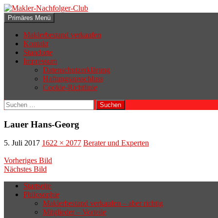
Zum
Inhalt
Suchen
Primäres Menü
springen
Makler-Nachfolger-Club
Maklerbestand verkaufen
Kontakt
Standorte
Impressum
Datenschutzerklärung
Haftungsausschluss
Cookie-Richtlinie
Suchen
nach:
Lauer Hans-Georg
5. Juli 2017
1622 × 2077
Berater und Experten
Vorheriges Bild
Nächstes Bild
Startseite
Philosophie
Wenn sich der Makler oder Inhaber
Maklerbestand verkaufen – aber richtig
zurückziehen möchte, aber keinen
Mitglieder – Vorteile