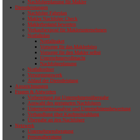
Nachfolgeplanung für Makler
geeigneten Nachfolger findet, droht nicht
Dienstleistungen
selten die Geschäftsaufgabe.
Nachfolge Fahrplan
Makler Nachfolge Check
Maklerbestand bewerten
Verkaufsexposé für Maklerunternehmen
Notfallplan
Notfallpaket
Vorsorge für das Maklerbüro
Vorsorge für den Makler selbst
Unternehmervollmacht
Nachfolgeplanung
Notfallordner
Versorgungswerk
Ablauf der Dienstleistung
Auszeichnungen
Fragen & Antworten
Vorbereitung zur Unternehmensübergabe
Auswahl des geeigneten Nachfolgers
Unternehmensanalyse und Unternehmensbewertung
Verhandlung über Kaufpreiszahlung
Übergabe an den Nachfolger
Netzwerk
Unternehmensberatung
Personalberatung