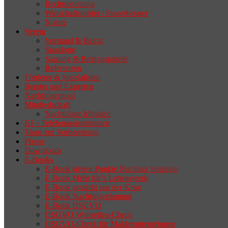
Rechtsberatung
Wirtschaftsprüfer / Steuerberater
Notare
Verein
Vorstand & Beirat
Standorte
Satzung & Beitragstabelle
Referenzen
Förderer & Spezialisten
Berater und Experten
Nachfolgerpool
Mitgliedschaft
Nachfolger-Mitglied
KI – Telefonassistentinnen
Tipps zur Vorbereitung
Presse
Downloads
E-Books
E-Book sieben Punkte Nachlass Strategie
E-Book Mehr für’s Lebenswerk
E-Book gestärkt aus der Krise
E-Book Nachfolgeplanung
E-Book DSGVO
DSGVO Webseiten-Check
DSGVO-Check für Maklerunternehmen