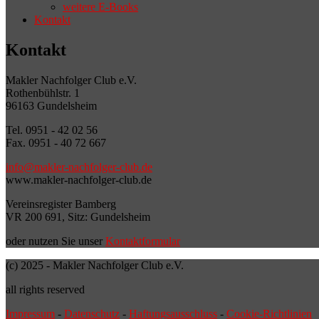
weitere E-Books
Kontakt
Kontakt
Makler Nachfolger Club e.V.
Rothenbühlstr. 1
96163 Gundelsheim
Tel. 0951 - 42 02 56
Fax. 0951 - 40 72 667
info@makler-nachfolger-club.de
www.makler-nachfolger-club.de
Vereinsregister Bamberg
VR 200 691, Sitz: Gundelsheim
oder nutzen Sie unser
Kontaktformular
(c) 2025 - Makler Nachfolger Club e.V.
all rights reserved
Impressum
-
Datenschutz
-
Haftungsausschluss
-
Cookie-Richtlinien