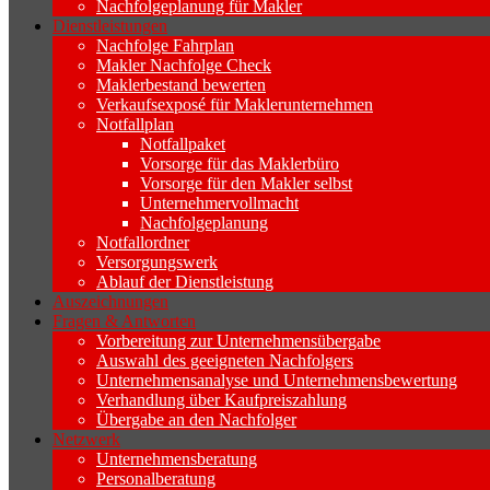
Nachfolgeplanung für Makler
Dienstleistungen
Nachfolge Fahrplan
Makler Nachfolge Check
Maklerbestand bewerten
Verkaufsexposé für Maklerunternehmen
Notfallplan
Notfallpaket
Vorsorge für das Maklerbüro
Vorsorge für den Makler selbst
Unternehmervollmacht
Nachfolgeplanung
Notfallordner
Versorgungswerk
Ablauf der Dienstleistung
Auszeichnungen
Fragen & Antworten
Vorbereitung zur Unternehmensübergabe
Auswahl des geeigneten Nachfolgers
Unternehmensanalyse und Unternehmensbewertung
Verhandlung über Kaufpreiszahlung
Übergabe an den Nachfolger
Netzwerk
Unternehmensberatung
Personalberatung