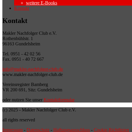
weitere E-Books
Kontakt
Kontakt
Makler Nachfolger Club e.V.
Rothenbühlstr. 1
96163 Gundelsheim
Tel. 0951 - 42 02 56
Fax. 0951 - 40 72 667
info@makler-nachfolger-club.de
www.makler-nachfolger-club.de
Vereinsregister Bamberg
VR 200 691, Sitz: Gundelsheim
oder nutzen Sie unser
Kontaktformular
(c) 2025 - Makler Nachfolger Club e.V.
all rights reserved
Impressum
-
Datenschutz
-
Haftungsausschluss
-
Cookie-Richtlinien