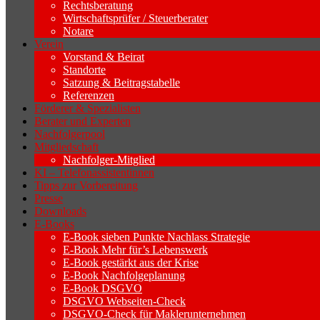
Rechtsberatung
Wirtschaftsprüfer / Steuerberater
Notare
Verein
Vorstand & Beirat
Standorte
Satzung & Beitragstabelle
Referenzen
Förderer & Spezialisten
Berater und Experten
Nachfolgerpool
Mitgliedschaft
Nachfolger-Mitglied
KI – Telefonassistentinnen
Tipps zur Vorbereitung
Presse
Downloads
E-Books
E-Book sieben Punkte Nachlass Strategie
E-Book Mehr für’s Lebenswerk
E-Book gestärkt aus der Krise
E-Book Nachfolgeplanung
E-Book DSGVO
DSGVO Webseiten-Check
DSGVO-Check für Maklerunternehmen