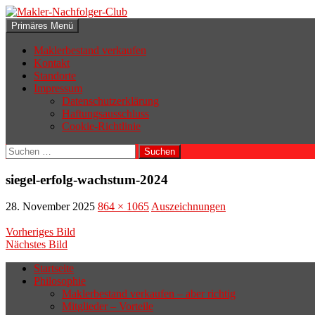
Zum
Inhalt
Suchen
Primäres Menü
springen
Makler-Nachfolger-Club
Maklerbestand verkaufen
Kontakt
Standorte
Impressum
Datenschutzerklärung
Haftungsausschluss
Cookie-Richtlinie
Suchen
nach:
siegel-erfolg-wachstum-2024
28. November 2025
864 × 1065
Auszeichnungen
Vorheriges Bild
Nächstes Bild
Startseite
Philosophie
Wenn sich der Makler oder Inhaber
Maklerbestand verkaufen – aber richtig
zurückziehen möchte, aber keinen
Mitglieder – Vorteile