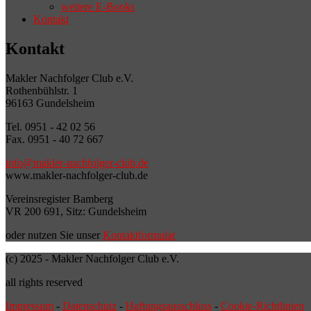
weitere E-Books
Kontakt
Kontakt
Makler Nachfolger Club e.V.
Rothenbühlstr. 1
96163 Gundelsheim
Tel. 0951 - 42 02 56
Fax. 0951 - 40 72 667
info@makler-nachfolger-club.de
www.makler-nachfolger-club.de
Vereinsregister Bamberg
VR 200 691, Sitz: Gundelsheim
oder nutzen Sie unser
Kontaktformular
(c) 2025 - Makler Nachfolger Club e.V.
all rights reserved
Impressum
-
Datenschutz
-
Haftungsausschluss
-
Cookie-Richtlinien