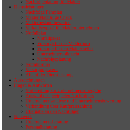
Nachfolgeplanung für Makler
geeigneten Nachfolger findet, droht nicht
Dienstleistungen
selten die Geschäftsaufgabe.
Nachfolge Fahrplan
Makler Nachfolge Check
Maklerbestand bewerten
Verkaufsexposé für Maklerunternehmen
Notfallplan
Notfallpaket
Vorsorge für das Maklerbüro
Vorsorge für den Makler selbst
Unternehmervollmacht
Nachfolgeplanung
Notfallordner
Versorgungswerk
Ablauf der Dienstleistung
Auszeichnungen
Fragen & Antworten
Vorbereitung zur Unternehmensübergabe
Auswahl des geeigneten Nachfolgers
Unternehmensanalyse und Unternehmensbewertung
Verhandlung über Kaufpreiszahlung
Übergabe an den Nachfolger
Netzwerk
Unternehmensberatung
Personalberatung