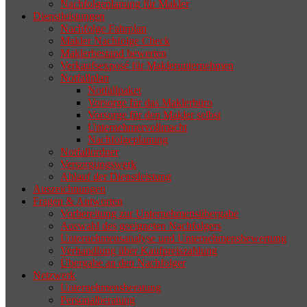
Nachfolgeplanung für Makler
geeigneten Nachfolger findet, droht nicht
Dienstleistungen
selten die Geschäftsaufgabe.
Nachfolge Fahrplan
Makler Nachfolge Check
Maklerbestand bewerten
Verkaufsexposé für Maklerunternehmen
Notfallplan
Notfallpaket
Vorsorge für das Maklerbüro
Vorsorge für den Makler selbst
Unternehmervollmacht
Nachfolgeplanung
Notfallordner
Versorgungswerk
Ablauf der Dienstleistung
Auszeichnungen
Fragen & Antworten
Vorbereitung zur Unternehmensübergabe
Auswahl des geeigneten Nachfolgers
Unternehmensanalyse und Unternehmensbewertung
Verhandlung über Kaufpreiszahlung
Übergabe an den Nachfolger
Netzwerk
Unternehmensberatung
Personalberatung