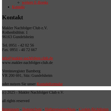
weitere E-Books
Kontakt
Kontakt
Makler Nachfolger Club e.V.
Rothenbühlstr. 1
96163 Gundelsheim
Tel. 0951 - 42 02 56
Fax. 0951 - 40 72 667
info@makler-nachfolger-club.de
www.makler-nachfolger-club.de
Vereinsregister Bamberg
VR 200 691, Sitz: Gundelsheim
oder nutzen Sie unser
Kontaktformular
(c) 2025 - Makler Nachfolger Club e.V.
all rights reserved
Impressum
-
Datenschutz
-
Haftungsausschluss
-
Cookie-Richtlinien