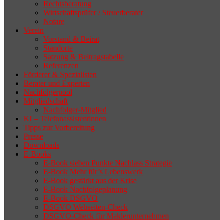
Rechtsberatung
Wirtschaftsprüfer / Steuerberater
Notare
Verein
Vorstand & Beirat
Standorte
Satzung & Beitragstabelle
Referenzen
Förderer & Spezialisten
Berater und Experten
Nachfolgerpool
Mitgliedschaft
Nachfolger-Mitglied
KI – Telefonassistentinnen
Tipps zur Vorbereitung
Presse
Downloads
E-Books
E-Book sieben Punkte Nachlass Strategie
E-Book Mehr für’s Lebenswerk
E-Book gestärkt aus der Krise
E-Book Nachfolgeplanung
E-Book DSGVO
DSGVO Webseiten-Check
DSGVO-Check für Maklerunternehmen