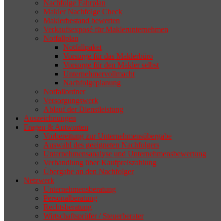
selten die Geschäftsaufgabe.
Nachfolge Fahrplan
Makler Nachfolge Check
Maklerbestand bewerten
Verkaufsexposé für Maklerunternehmen
Notfallplan
Notfallpaket
Vorsorge für das Maklerbüro
Vorsorge für den Makler selbst
Unternehmervollmacht
Nachfolgeplanung
Notfallordner
Versorgungswerk
Ablauf der Dienstleistung
Auszeichnungen
Fragen & Antworten
Vorbereitung zur Unternehmensübergabe
Auswahl des geeigneten Nachfolgers
Unternehmensanalyse und Unternehmensbewertung
Verhandlung über Kaufpreiszahlung
Übergabe an den Nachfolger
Netzwerk
Unternehmensberatung
Personalberatung
Rechtsberatung
Wirtschaftsprüfer / Steuerberater