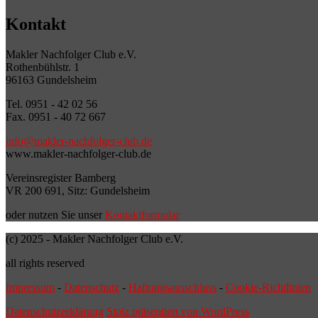
Kontakt
Makler Nachfolger Club e.V.
Rothenbühlstr. 1
96163 Gundelsheim
Tel. 0951 - 42 02 56
Fax. 0951 - 40 72 667
info@makler-nachfolger-club.de
www.makler-nachfolger-club.de
Vereinsregister Bamberg
VR 200 691, Sitz: Gundelsheim
oder nutzen Sie unser
Kontaktformular
(c) 2025 - Makler Nachfolger Club e.V.
all rights reserved
Impressum
-
Datenschutz
-
Haftungsausschluss
-
Cookie-Richtlinien
Datenschutzerklärung
Stolz präsentiert von WordPress