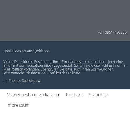
Fon: 0951-420256
Danke, das hat auch geklappt!
Vielen Dank für die Bestätigung Ihrer Emailadresse. Ich habe Ihnen jetzt eine
Email mit dem bestellten EBook zugesendet. Sollten Sie diese nicht in Ihrem E-
Mail Postfach vorfinden, überprüfen Sie bitte auch Ihren Spam-Ordner.
Jetzt wünsche ich Ihnen viel Spaß bei der Lektüre.
Ihr Thomas Suchoweew
Maklerbestand verkaufen
Kontakt
Standorte
Impressum